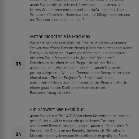
Adam Savage die historische Höllenmaschine nachzubauen.
Unterstützung bekommt er dabei von NASA-Ingenieur Adam
Steltzner. Können die Namensvettern die Mängel beheben und
das Todesrad zum Laufen bringen?
Motor-Monster a la Mad Max
Wir schreiben das Jahr 2099. Die Erde ist im Chaos versunken.
Schwer bewaffnete Banden ziehen plündernd durchs Land. Keine
Panik, alles nur gestellt! Aber wie würde man in einem derart
düsteren Zukunftsszenario à la „Mad Max“ überleben?
03
Gemeinsam mit einer wilden Truppe tätowierter Teilzeit-
Aussteiger, den „Wastelanders“, zeichnet Adam Savage die
postapokalyptische Welt von Drehbuchautor George Miller noch
einmal nach. Ziel des Projekts: Die Bastler wollen drei
motorisierte Kriegsmaschinen bauen, die am Ende der Welt in
einem gnadenlosen Duell gegeneinander antreten -
Bordbewaffnung inklusive!
Ein Schwert wie Excalibur
Adam Savage hat für 1.400 Dollar einen Meteoriten im Internet
gekauft. Jetzt will er daraus ein galaktisches Excalibur
schmieden! Bevor es los geht, besucht Adam die Chemikerin Dr.
Christie Jilly-Rehak an der Berkeley-Universität. Sie soll den
04
Meteoriten analysieren und feststellen, ob er genügend Eisen