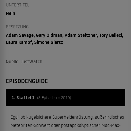
UNTERTITEL
Nein
BESETZUNG
Adam Savage, Gary Oldman, Adam Steltzner, Tory Belleci,
Laura Kampf, Simone Giertz
Quelle: JustWatch
EPISODENGUIDE
1. Staffel 1
(8 Episoden • 2019)
Egal, ob kugelsichere Superheldenrüstung, außerirdisches
Meteoriten-Schwert oder postapokalyptischer Mad-Max-