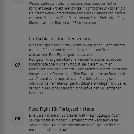
Wunderwaffe zum Leben erwecken. Dazu muss der Tüftler
komplett neue Projektile entwickeln, sämtliche Funktionen auf
kleinstem Raum komprimieren sowie das Originaldesign perfekt
kopieren. Denn auch Zorg-Darsteller und Oscar-Preisträger Gary
Oldman soll eine Replika der ZF1 bekommen.
Luftschlacht über Neuseeland
Mit Essen spielt man nicht? Adam Savage schon! Denn diesmal
baut der Erfinder verrückte Konstruktionen, um für den
ultimativen „Food Fight“ gerüstet zu sein.
Hochgeschwindigkeits-Kartoffelkanone, Würstchenschleuder,
07
Kohlgranate oder Kuchenkatapult: Bei diesem skurrilen
Bauprojekt sind der Phantasie keine Grenzen gesetzt. Sogar eine
ferngesteuerte Drohne mit süßen Fruchtbomben an Bord gehört
zum Arsenal der unappetitlichen Art. Unterstützung bekommt
Adam von seinem ehemaligen Mythbusters-Kollegen Tory Belleci,
der sich die epische Essensschlacht auf keinen Fall entgehen
lassen will.
Food Fight für Fortgeschrittene
Eine Laserkanone an Bord eines Weltkriegsflugzeugs? Adam
08
Savage macht es möglich! Gemeinsam mit Regisseur Peter
Jackson rüstet Adam zwei historische Jagdflugzeuge für einen
modernen Luftkampf auf.