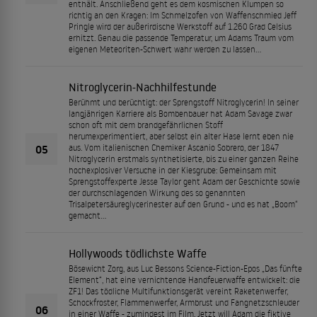
enthält. Anschließend geht es dem kosmischen Klumpen so
richtig an den Kragen: Im Schmelzofen von Waffenschmied Jeff
Pringle wird der außerirdische Werkstoff auf 1.260 Grad Celsius
erhitzt. Genau die passende Temperatur, um Adams Traum vom
eigenen Meteoriten-Schwert wahr werden zu lassen...
Nitroglycerin-Nachhilfestunde
Berühmt und berüchtigt: der Sprengstoff Nitroglycerin! In seiner
langjährigen Karriere als Bombenbauer hat Adam Savage zwar
schon oft mit dem brandgefährlichen Stoff
herumexperimentiert, aber selbst ein alter Hase lernt eben nie
05
aus. Vom italienischen Chemiker Ascanio Sobrero, der 1847
Nitroglycerin erstmals synthetisierte, bis zu einer ganzen Reihe
hochexplosiver Versuche in der Kiesgrube: Gemeinsam mit
Sprengstoffexperte Jesse Taylor geht Adam der Geschichte sowie
der durchschlagenden Wirkung des so genannten
Trisalpetersäureglycerinester auf den Grund - und es hat „Boom“
gemacht...
Hollywoods tödlichste Waffe
Bösewicht Zorg, aus Luc Bessons Science-Fiction-Epos „Das fünfte
Element“, hat eine vernichtende Handfeuerwaffe entwickelt: die
ZF1! Das tödliche Multifunktionsgerät vereint Raketenwerfer,
Schockfroster, Flammenwerfer, Armbrust und Fangnetzschleuder
06
in einer Waffe - zumindest im Film. Jetzt will Adam die fiktive