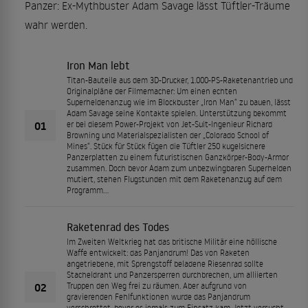
Panzer: Ex-Mythbuster Adam Savage lässt Tüftler-Träume
wahr werden.
Iron Man lebt
Titan-Bauteile aus dem 3D-Drucker, 1.000-PS-Raketenantrieb und
Originalpläne der Filmemacher: Um einen echten
Superheldenanzug wie im Blockbuster „Iron Man“ zu bauen, lässt
Adam Savage seine Kontakte spielen. Unterstützung bekommt
01
er bei diesem Power-Projekt von Jet-Suit-Ingenieur Richard
Browning und Materialspezialisten der „Colorado School of
Mines“. Stück für Stück fügen die Tüftler 250 kugelsichere
Panzerplatten zu einem futuristischen Ganzkörper-Body-Armor
zusammen. Doch bevor Adam zum unbezwingbaren Superhelden
mutiert, stehen Flugstunden mit dem Raketenanzug auf dem
Programm...
Raketenrad des Todes
Im Zweiten Weltkrieg hat das britische Militär eine höllische
Waffe entwickelt: das Panjandrum! Das von Raketen
angetriebene, mit Sprengstoff beladene Riesenrad sollte
Stacheldraht und Panzersperren durchbrechen, um alliierten
02
Truppen den Weg frei zu räumen. Aber aufgrund von
gravierenden Fehlfunktionen wurde das Panjandrum
verschrottet, bevor es jemals zum Einsatz kam. Jetzt versucht