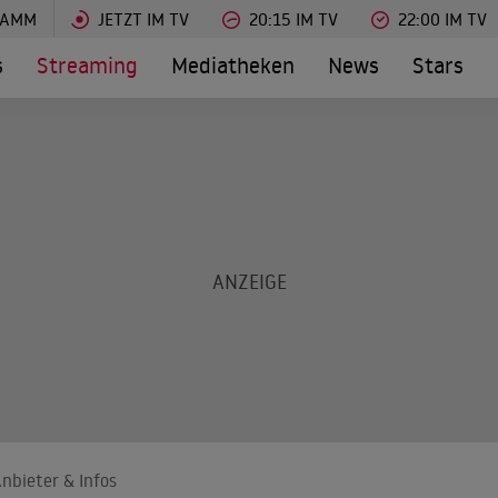
RAMM
JETZT IM TV
20:15 IM TV
22:00 IM TV
s
Streaming
Mediatheken
News
Stars
nbieter & Infos