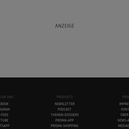
 SIE UNS
PRODUKTE
PRI
EBOOK
NEWSLETTER
IMPRE
TAGRAM
PODCAST
KONT
-FEED
THEMEN-DOSSIERS
ÜBER
UTUBE
PRISMA-APP
NEWS-A
TSAPP
PRISMA-SHOPPING
MEDIA