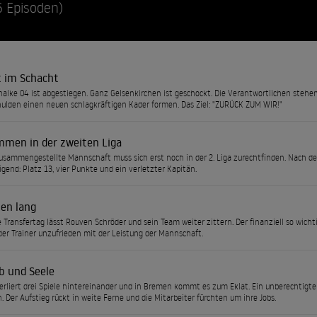
6 Episoden)
t im Schacht
halke 04 ist abgestiegen. Ganz Gelsenkirchen ist geschockt. Die Verantwortlichen ste
ulden einen neuen schlagkräftigen Kader formen. Das Ziel: "ZURÜCK ZUM WIR!"
mmen in der zweiten Liga
usammengestellte Mannschaft muss sich erst noch in der 2. Liga zurechtfinden. Nach den 
igend: Platz 13, vier Punkte und ein verletzter Kapitän.
ben lang
e Transfertag lässt Rouven Schröder und sein Team weiter zittern. Der finanziell so wicht
 der Trainer unzufrieden mit der Leistung der Mannschaft.
b und Seele
erliert drei Spiele hintereinander und in Bremen kommt es zum Eklat. Ein unberechtigter
n. Der Aufstieg rückt in weite Ferne und die Mitarbeiter fürchten um ihre Jobs.