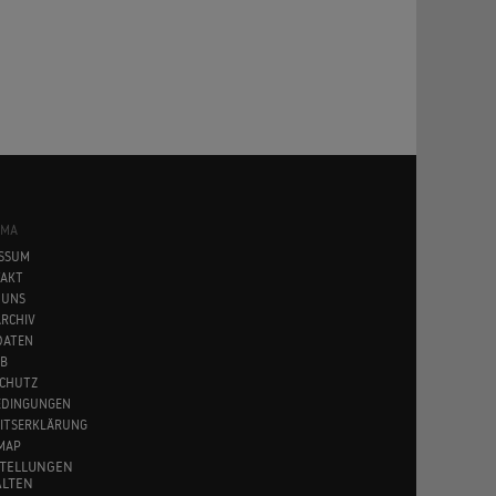
SMA
SSUM
AKT
 UNS
RCHIV
DATEN
B
CHUTZ
EDINGUNGEN
EITSERKLÄRUNG
MAP
STELLUNGEN
LTEN