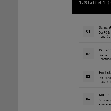
1. Staffel 1
(
Schich
01
Der FC Sc
hoher Sch
Willko
02
Die neu z
unbefried
Ein Le
03
Der letzt
Platz ist
Mit Lei
04
Schalke v
eskaliere