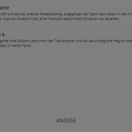
Kante
 Kraft wird das Ziel, direkter Wiederaufstieg, angegangen. Der Sport rückt jedoch in den Hi
4 muss die Situation trotz einer finanziell bedrohlichen Situation neu bewerten.
e 6
gende Mike Büskens übernimmt den Trainerposten und soll das Unmögliche möglich mach
platz in weiter Ferne.