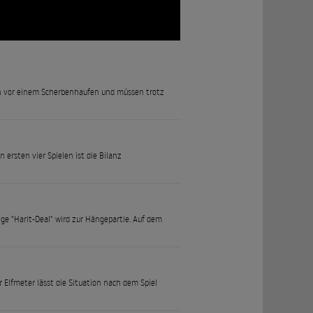
hen vor einem Scherbenhaufen und müssen trotz
ersten vier Spielen ist die Bilanz
ige "Harit-Deal" wird zur Hängepartie. Auf dem
 Elfmeter lässt die Situation nach dem Spiel