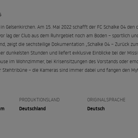
G
 in Gelsenkirchen. Am 15. Mai 2022 schafft der FC Schalke 04 den 
vor lag der Club aus dem Ruhrgebiet noch am Boden – sportlich und
fand, zeigt die sechsteilige Dokumentation „Schalke 04 – Zurück z
ner dunkelsten Stunden und liefert exklusive Einblicke bei der Missi
ause im Wohnzimmer, bei Krisensitzungen des Vorstands oder emo
r Stehtribüne – die Kameras sind immer dabei und fangen den My
PRODUKTIONSLAND
ORIGINALSPRACHE
um
Deutschland
Deutsch