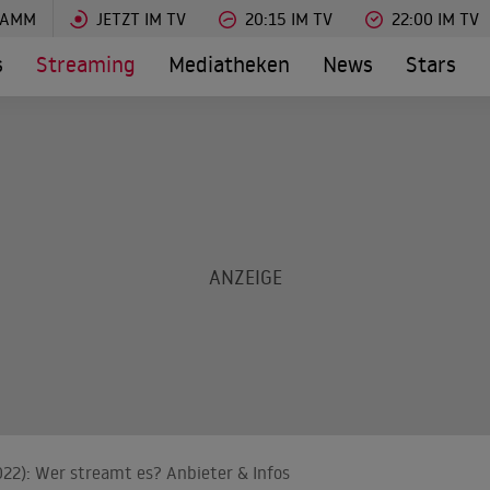
RAMM
JETZT IM TV
20:15 IM TV
22:00 IM TV
s
Streaming
Mediatheken
News
Stars
22): Wer streamt es? Anbieter & Infos