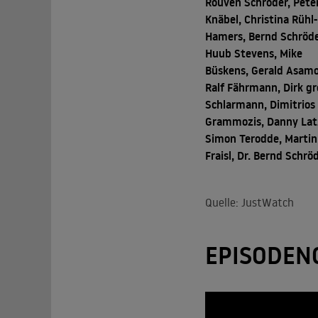
Rouven Schröder, Pete
Knäbel, Christina Rühl-
Hamers, Bernd Schröde
Huub Stevens, Mike
Büskens, Gerald Asamo
Ralf Fährmann, Dirk g
Schlarmann, Dimitrios
Grammozis, Danny Lat
Simon Terodde, Martin
Fraisl, Dr. Bernd Schrö
Quelle: JustWatch
EPISODEN