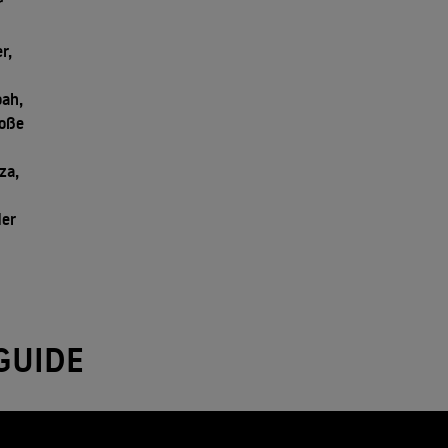
r
r,
ah,
roße
za,
der
GUIDE