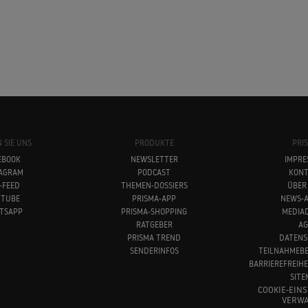
 SIE UNS
PRODUKTE
PRI
EBOOK
NEWSLETTER
IMPRE
TAGRAM
PODCAST
KONT
-FEED
THEMEN-DOSSIERS
ÜBER
UTUBE
PRISMA-APP
NEWS-A
TSAPP
PRISMA-SHOPPING
MEDIA
RATGEBER
AG
PRISMA TREND
DATENS
SENDERINFOS
TEILNAHMEB
BARRIEREFREIH
SITE
COOKIE-EIN
VERWA