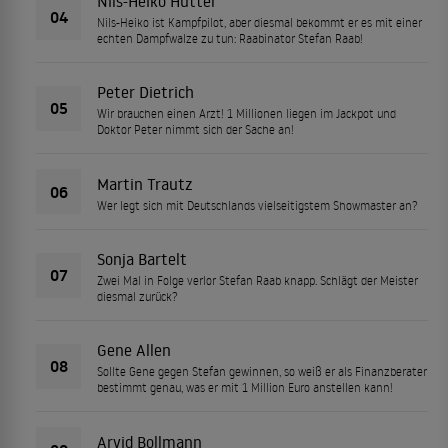
Nils-Heiko Hutter
04
Nils-Heiko ist Kampfpilot, aber diesmal bekommt er es mit einer
echten Dampfwalze zu tun: Raabinator Stefan Raab!
Peter Dietrich
05
Wir brauchen einen Arzt! 1 Millionen liegen im Jackpot und
Doktor Peter nimmt sich der Sache an!
Martin Trautz
06
Wer legt sich mit Deutschlands vielseitigstem Showmaster an?
Sonja Bartelt
07
Zwei Mal in Folge verlor Stefan Raab knapp. Schlägt der Meister
diesmal zurück?
Gene Allen
08
Sollte Gene gegen Stefan gewinnen, so weiß er als Finanzberater
bestimmt genau, was er mit 1 Million Euro anstellen kann!
Arvid Bollmann