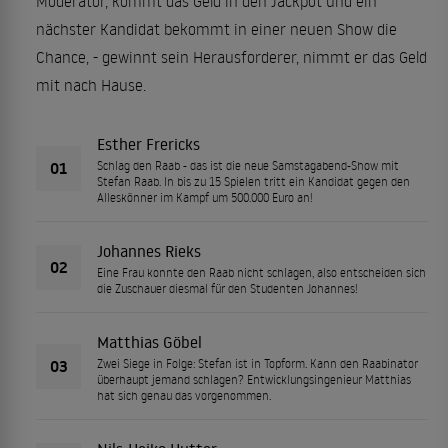
Moderator, kommt das Geld in den Jackpot und ein
nächster Kandidat bekommt in einer neuen Show die
Chance, - gewinnt sein Herausforderer, nimmt er das Geld
mit nach Hause.
Esther Frericks
01
Schlag den Raab - das ist die neue Samstagabend-Show mit
Stefan Raab. In bis zu 15 Spielen tritt ein Kandidat gegen den
Alleskönner im Kampf um 500.000 Euro an!
Johannes Rieks
02
Eine Frau konnte den Raab nicht schlagen, also entscheiden sich
die Zuschauer diesmal für den Studenten Johannes!
Matthias Göbel
03
Zwei Siege in Folge: Stefan ist in Topform. Kann den Raabinator
überhaupt jemand schlagen? Entwicklungsingenieur Matthias
hat sich genau das vorgenommen.