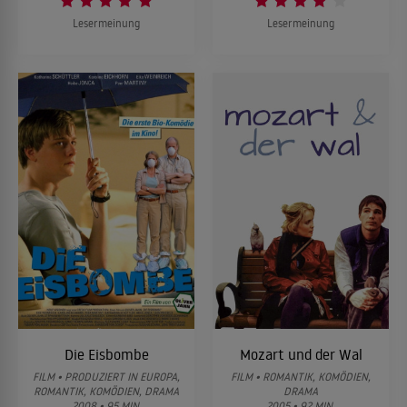
Lesermeinung
Lesermeinung
Die Eisbombe
Mozart und der Wal
FILM • PRODUZIERT IN EUROPA,
FILM • ROMANTIK, KOMÖDIEN,
ROMANTIK, KOMÖDIEN, DRAMA
DRAMA
2008 • 95 MIN.
2005 • 92 MIN.