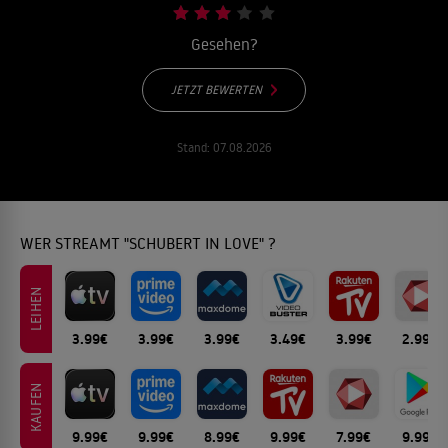
Gesehen?
JETZT BEWERTEN
Stand:
07.08.2026
WER STREAMT "SCHUBERT IN LOVE" ?
LEIHEN
3.99€
3.99€
3.99€
3.49€
3.99€
2.99€
KAUFEN
9.99€
9.99€
8.99€
9.99€
7.99€
9.99€