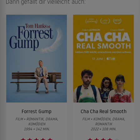
Dann gefällt dir vielleicht auch:
Forrest Gump
Cha Cha Real Smooth
FILM • ROMANTIK, DRAMA,
FILM • KOMÖDIEN, DRAMA,
KOMÖDIEN
ROMANTIK
1994 • 142 MIN.
2022 • 108 MIN.