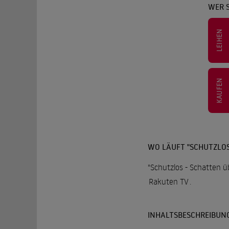
WER S
LEIHEN
KAUFEN
WO LÄUFT "SCHUTZLOS
"Schutzlos - Schatten ü
Rakuten TV
.
INHALTSBESCHREIBUN