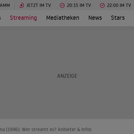
RAMM
JETZT IM TV
20:15 IM TV
22:00 IM TV
s
Streaming
Mediatheken
News
Stars
ina (1996): Wer streamt es? Anbieter & Infos