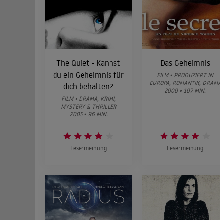
The Quiet - Kannst
Das Geheimnis
du ein Geheimnis für
FILM • PRODUZIERT IN
EUROPA, ROMANTIK, DRAM
dich behalten?
2000 • 107 MIN.
FILM • DRAMA, KRIMI,
MYSTERY & THRILLER
2005 • 96 MIN.
Lesermeinung
Lesermeinung