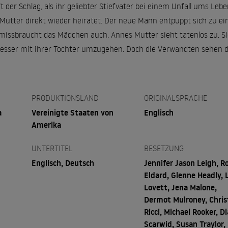
fft der Schlag, als ihr geliebter Stiefvater bei einem Unfall ums 
e Mutter direkt wieder heiratet. Der neue Mann entpuppt sich zu ei
 missbraucht das Mädchen auch. Annes Mutter sieht tatenlos zu. S
 besser mit ihrer Tochter umzugehen. Doch die Verwandten sehen d
PRODUKTIONSLAND
ORIGINALSPRACHE
a
Vereinigte Staaten von
Englisch
Amerika
UNTERTITEL
BESETZUNG
Englisch, Deutsch
Jennifer Jason Leigh, R
Eldard, Glenne Headly, 
Lovett, Jena Malone,
Dermot Mulroney, Chris
Ricci, Michael Rooker, D
Scarwid, Susan Traylor,