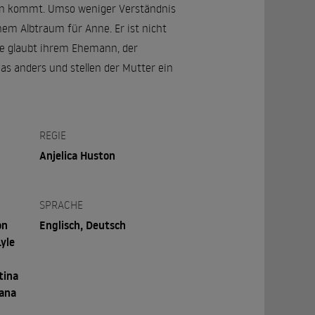
Leben kommt. Umso weniger Verständnis
nem Albtraum für Anne. Er ist nicht
ie glaubt ihrem Ehemann, der
as anders und stellen der Mutter ein
REGIE
Anjelica Huston
SPRACHE
on
Englisch, Deutsch
Lyle
tina
iana