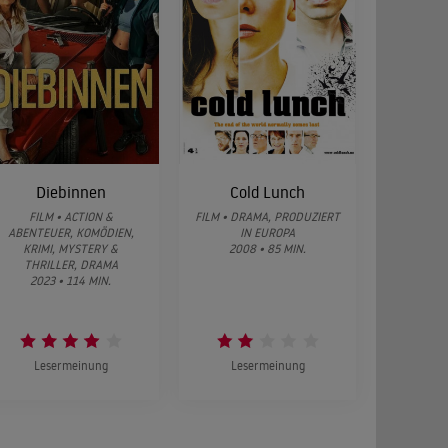
Diebinnen
Cold Lunch
FILM • ACTION &
FILM • DRAMA, PRODUZIERT
ABENTEUER, KOMÖDIEN,
IN EUROPA
KRIMI, MYSTERY &
2008 • 85 MIN.
THRILLER, DRAMA
2023 • 114 MIN.
Lesermeinung
Lesermeinung