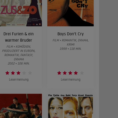
Drei Furien & ein
Boys Don't Cry
warmer Bruder
FILM • ROMANTIK, DRAMA,
KRIMI
FILM • KOMÖDIEN,
1999 • 118 MIN.
PRODUZIERT IN EUROPA,
ROMANTIK, FANTASY,
DRAMA
2002 • 106 MIN.
Lesermeinung
Lesermeinung