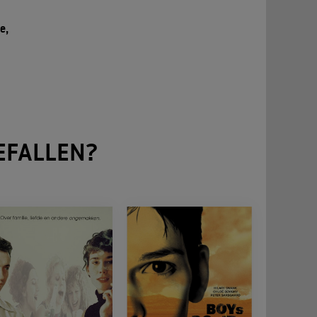
d
e,
EFALLEN?