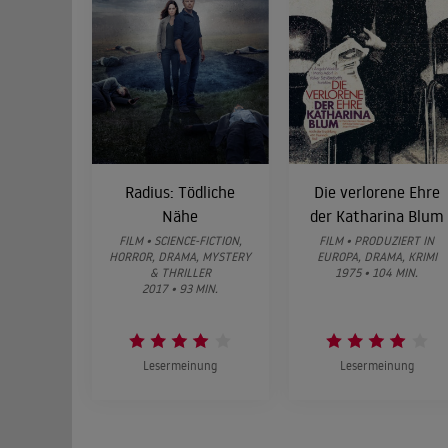
Radius: Tödliche
Die verlorene Ehre
Nähe
der Katharina Blum
FILM • SCIENCE-FICTION,
FILM • PRODUZIERT IN
HORROR, DRAMA, MYSTERY
EUROPA, DRAMA, KRIMI
& THRILLER
1975 • 104 MIN.
2017 • 93 MIN.
Lesermeinung
Lesermeinung