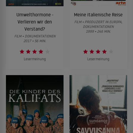
Umwelthormone -
Meine italienische Reise
Verlieren wir den
FILM • PRODUZIERT IN EUROPA,
DOKUMENTATIONEN
Verstand?
1999 • 246 MIN.
FILM • DOKUMENTATIONEN
2017 • 56 MIN.
Lesermeinung
Lesermeinung