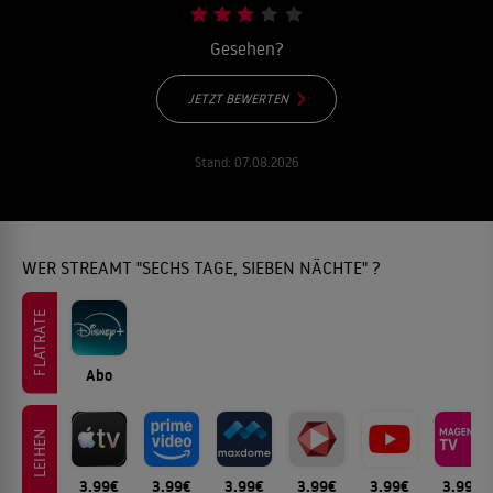
Gesehen?
JETZT BEWERTEN
Stand:
07.08.2026
WER STREAMT "SECHS TAGE, SIEBEN NÄCHTE" ?
FLATRATE
Abo
LEIHEN
3.99€
3.99€
3.99€
3.99€
3.99€
3.99€