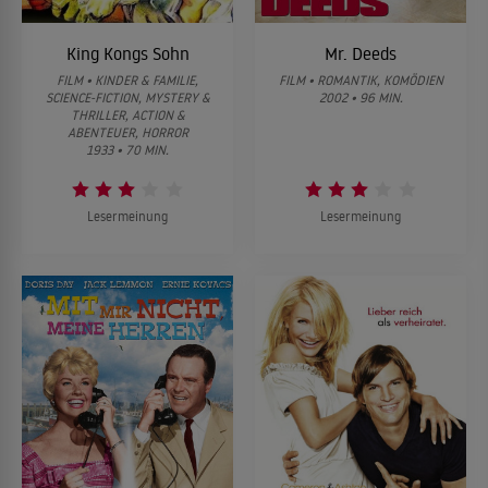
King Kongs Sohn
Mr. Deeds
FILM • KINDER & FAMILIE,
FILM • ROMANTIK, KOMÖDIEN
SCIENCE-FICTION, MYSTERY &
2002 • 96 MIN.
THRILLER, ACTION &
ABENTEUER, HORROR
1933 • 70 MIN.
Lesermeinung
Lesermeinung