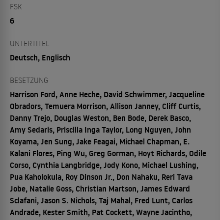
FSK
6
UNTERTITEL
Deutsch, Englisch
BESETZUNG
Harrison Ford, Anne Heche, David Schwimmer, Jacqueline
Obradors, Temuera Morrison, Allison Janney, Cliff Curtis,
Danny Trejo, Douglas Weston, Ben Bode, Derek Basco,
Amy Sedaris, Priscilla Inga Taylor, Long Nguyen, John
Koyama, Jen Sung, Jake Feagai, Michael Chapman, E.
Kalani Flores, Ping Wu, Greg Gorman, Hoyt Richards, Odile
Corso, Cynthia Langbridge, Jody Kono, Michael Lushing,
Pua Kaholokula, Roy Dinson Jr., Don Nahaku, Reri Tava
Jobe, Natalie Goss, Christian Martson, James Edward
Sclafani, Jason S. Nichols, Taj Mahal, Fred Lunt, Carlos
Andrade, Kester Smith, Pat Cockett, Wayne Jacintho,