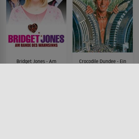
Bridget Jones - Am
Crocodile Dundee - Ein
Rande des Wahnsinns
Krokodil zum Küssen
FILM • ROMANTIK, KOMÖDIEN,
FILM • KOMÖDIEN, ACTION &
DRAMA, PRODUZIERT IN
ABENTEUER
EUROPA
1986 • 97 MIN.
2004 • 107 MIN.
Lesermeinung
Lesermeinung