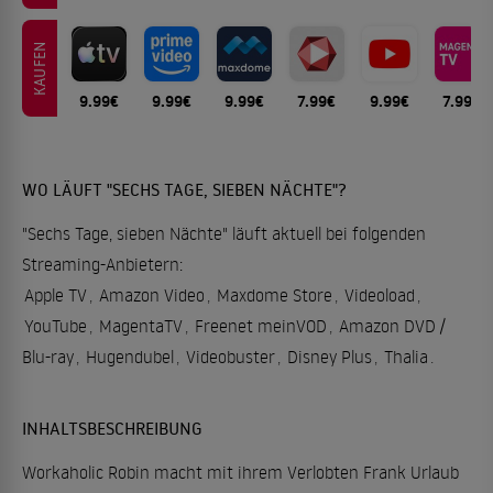
KAUFEN
9.99€
9.99€
9.99€
7.99€
9.99€
7.99€
WO LÄUFT "SECHS TAGE, SIEBEN NÄCHTE"?
"Sechs Tage, sieben Nächte" läuft aktuell bei folgenden
Streaming-Anbietern:
Apple TV
,
Amazon Video
,
Maxdome Store
,
Videoload
,
YouTube
,
MagentaTV
,
Freenet meinVOD
,
Amazon DVD /
Blu-ray
,
Hugendubel
,
Videobuster
,
Disney Plus
,
Thalia
.
INHALTSBESCHREIBUNG
Workaholic Robin macht mit ihrem Verlobten Frank Urlaub