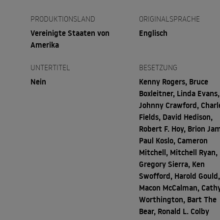
PRODUKTIONSLAND
ORIGINALSPRACHE
Vereinigte Staaten von
Englisch
Amerika
UNTERTITEL
BESETZUNG
Nein
Kenny Rogers, Bruce
Boxleitner, Linda Evans,
Johnny Crawford, Charl
Fields, David Hedison,
Robert F. Hoy, Brion Ja
Paul Koslo, Cameron
Mitchell, Mitchell Ryan,
Gregory Sierra, Ken
Swofford, Harold Gould
Macon McCalman, Cath
Worthington, Bart The
Bear, Ronald L. Colby