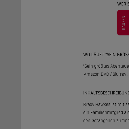
WER S
KAUFEN
WO LÄUFT "SEIN GRÖSS
"Sein größtes Abenteuer
Amazon DVD / Blu-ray
.
INHALTSBESCHREIBUN
Brady Hawkes ist mit s
ein Familienmitglied a
den Gefangenen zu find