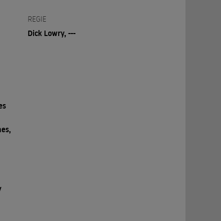
REGIE
Dick Lowry, ---
es
mes,
,
y