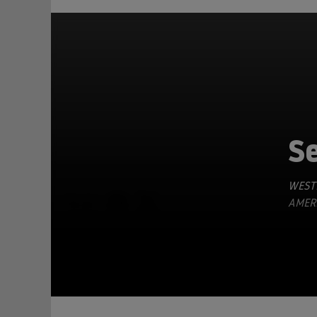
S
WEST
TEILEN
AMERI