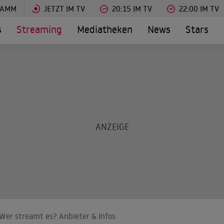
RAMM
JETZT IM TV
20:15 IM TV
22:00 IM TV
s
Streaming
Mediatheken
News
Stars
Wer streamt es? Anbieter & Infos