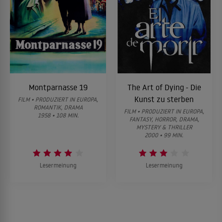
Montparnasse 19
The Art of Dying - Die
Kunst zu sterben
FILM • PRODUZIERT IN EUROPA,
ROMANTIK, DRAMA
FILM • PRODUZIERT IN EUROPA,
1958 • 108 MIN.
FANTASY, HORROR, DRAMA,
MYSTERY & THRILLER
2000 • 99 MIN.
Lesermeinung
Lesermeinung