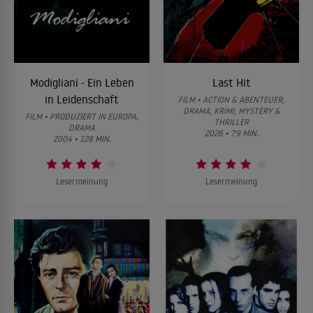
Modigliani - Ein Leben
Last Hit
in Leidenschaft
FILM • ACTION & ABENTEUER,
DRAMA, KRIMI, MYSTERY &
FILM • PRODUZIERT IN EUROPA,
THRILLER
DRAMA
2026 • 79 MIN.
2004 • 128 MIN.
Lesermeinung
Lesermeinung