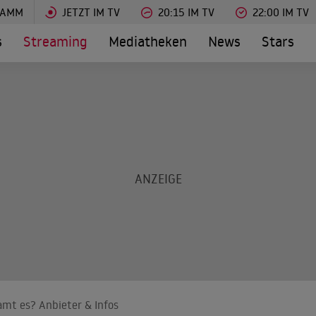
RAMM
JETZT IM TV
20:15 IM TV
22:00 IM TV
s
Streaming
Mediatheken
News
Stars
amt es? Anbieter & Infos