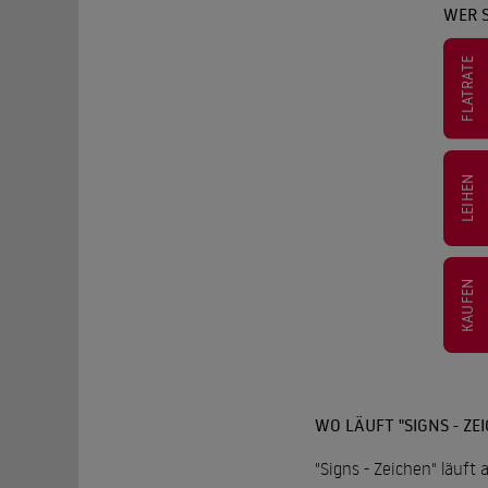
WER S
FLATRATE
LEIHEN
KAUFEN
WO LÄUFT "SIGNS - ZE
"Signs - Zeichen" läuft