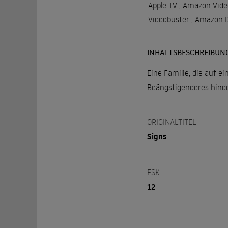
Apple TV
,
Amazon Vide
Videobuster
,
Amazon D
INHALTSBESCHREIBUN
Eine Familie, die auf e
Beängstigenderes hind
ORIGINALTITEL
Signs
FSK
12