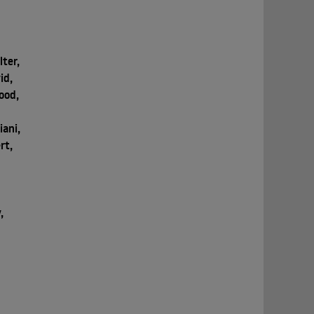
ter,
id,
ood,
iani,
rt,
,