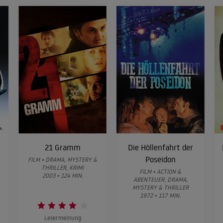
21 Gramm
Die Höllenfahrt der
Poseidon
FILM • DRAMA, MYSTERY &
THRILLER, KRIMI
FILM • ACTION &
2003 • 124 MIN.
ABENTEUER, DRAMA,
MYSTERY & THRILLER
1972 • 117 MIN.
Lesermeinung