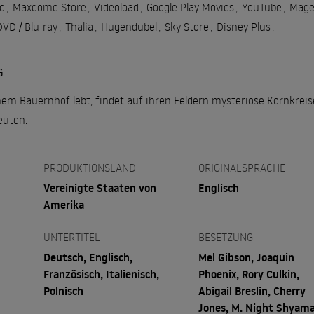
o
,
Maxdome Store
,
Videoload
,
Google Play Movies
,
YouTube
,
Mage
VD / Blu-ray
,
Thalia
,
Hugendubel
,
Sky Store
,
Disney Plus
.
G
inem Bauernhof lebt, findet auf ihren Feldern mysteriöse Kornkreis
euten.
PRODUKTIONSLAND
ORIGINALSPRACHE
Vereinigte Staaten von
Englisch
Amerika
UNTERTITEL
BESETZUNG
Deutsch, Englisch,
Mel Gibson, Joaquin
Französisch, Italienisch,
Phoenix, Rory Culkin,
Polnisch
Abigail Breslin, Cherry
Jones, M. Night Shyama