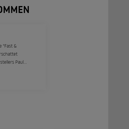
NOMMEN
e "Fast &
erschattet
ellers Paul...