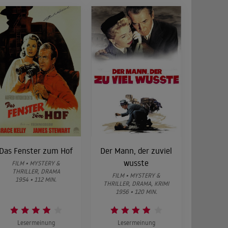
Das Fenster zum Hof
Der Mann, der zuviel
wusste
FILM • MYSTERY &
THRILLER, DRAMA
FILM • MYSTERY &
1954 • 112 MIN.
THRILLER, DRAMA, KRIMI
1956 • 120 MIN.
Lesermeinung
Lesermeinung