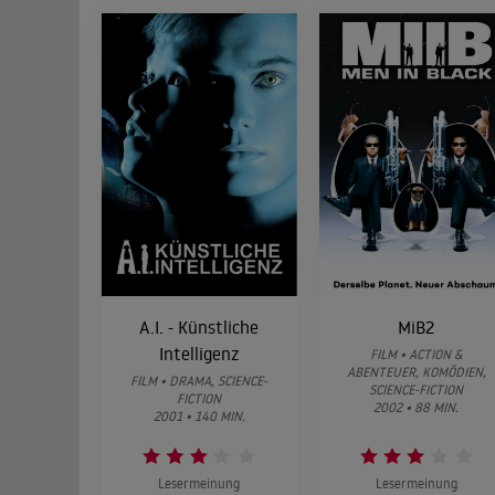
A.I. - Künstliche
MiB2
Intelligenz
FILM • ACTION &
ABENTEUER, KOMÖDIEN,
FILM • DRAMA, SCIENCE-
SCIENCE-FICTION
FICTION
2002 • 88 MIN.
2001 • 140 MIN.
Lesermeinung
Lesermeinung