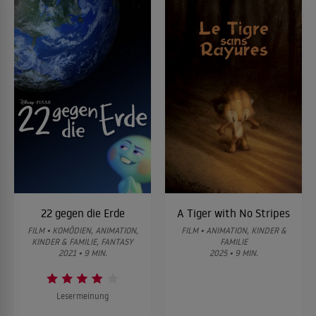
22 gegen die Erde
A Tiger with No Stripes
FILM • KOMÖDIEN, ANIMATION,
FILM • ANIMATION, KINDER &
KINDER & FAMILIE, FANTASY
FAMILIE
2021 • 9 MIN.
2025 • 9 MIN.
Lesermeinung