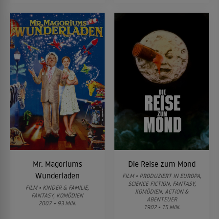
Mr. Magoriums
Die Reise zum Mond
Wunderladen
FILM • PRODUZIERT IN EUROPA,
SCIENCE-FICTION, FANTASY,
FILM • KINDER & FAMILIE,
KOMÖDIEN, ACTION &
FANTASY, KOMÖDIEN
ABENTEUER
2007 • 93 MIN.
1902 • 15 MIN.