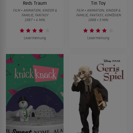
Reds Traum
Tin Toy
FILM • ANIMATION, KINDER &
FILM • ANIMATION, KINDER &
FAMILIE, FANTASY
FAMILIE, FANTASY, KOMÖDIEN
1987 • 4 MIN.
1988 • 5 MIN.
Lesermeinung
Lesermeinung