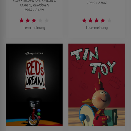
FILM • ANIMATION, KINDER &
1986 • 2 MIN.
FAMILIE, KOMÖDIEN
1984 • 2 MIN.
Lesermeinung
Lesermeinung