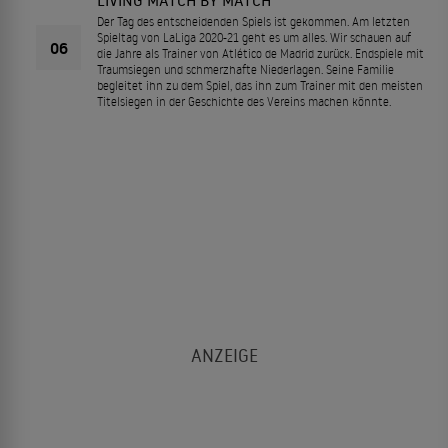
Der Tag des entscheidenden Spiels ist gekommen. Am letzten
Spieltag von LaLiga 2020-21 geht es um alles. Wir schauen auf
06
die Jahre als Trainer von Atlético de Madrid zurück. Endspiele mit
Traumsiegen und schmerzhafte Niederlagen. Seine Familie
begleitet ihn zu dem Spiel, das ihn zum Trainer mit den meisten
Titelsiegen in der Geschichte des Vereins machen könnte.