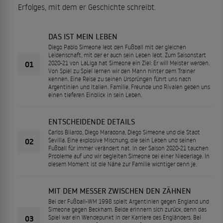
Erfolges, mit dem er Geschichte schreibt.
DAS IST MEIN LEBEN
Diego Pablo Simeone lebt den Fußball mit der gleichen
Leidenschaft, mit der er auch sein Leben lebt. Zum Saisonstart
01
2020-21 von LaLiga hat Simeone ein Ziel: Er will Meister werden.
Von Spiel zu Spiel lernen wir den Mann hinter dem Trainer
kennen. Eine Reise zu seinen Ursprüngen führt uns nach
Argentinien und Italien. Familie, Freunde und Rivalen geben uns
einen tieferen Einblick in sein Leben.
ENTSCHEIDENDE DETAILS
Carlos Bilardo, Diego Maradona, Diego Simeone und die Stadt
02
Sevilla. Eine explosive Mischung, die sein Leben und seinen
Fußball für immer verändert hat. In der Saison 2020-21 tauchen
Probleme auf und wir begleiten Simeone bei einer Niederlage. In
diesem Moment ist die Nähe zur Familie wichtiger denn je.
MIT DEM MESSER ZWISCHEN DEN ZÄHNEN
Bei der Fußball-WM 1998 spielt Argentinien gegen England und
Simeone gegen Beckham. Beide erinnern sich zurück, denn das
03
Spiel war ein Wendepunkt in der Karriere des Engländers. Bei