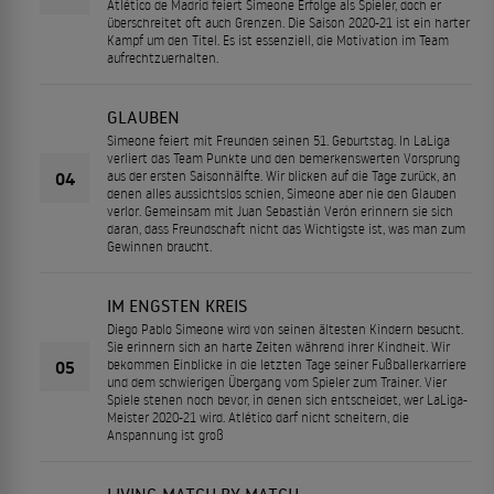
Atlético de Madrid feiert Simeone Erfolge als Spieler, doch er
überschreitet oft auch Grenzen. Die Saison 2020-21 ist ein harter
Kampf um den Titel. Es ist essenziell, die Motivation im Team
aufrechtzuerhalten.
GLAUBEN
Simeone feiert mit Freunden seinen 51. Geburtstag. In LaLiga
verliert das Team Punkte und den bemerkenswerten Vorsprung
04
aus der ersten Saisonhälfte. Wir blicken auf die Tage zurück, an
denen alles aussichtslos schien, Simeone aber nie den Glauben
verlor. Gemeinsam mit Juan Sebastián Verón erinnern sie sich
daran, dass Freundschaft nicht das Wichtigste ist, was man zum
Gewinnen braucht.
IM ENGSTEN KREIS
Diego Pablo Simeone wird von seinen ältesten Kindern besucht.
Sie erinnern sich an harte Zeiten während ihrer Kindheit. Wir
05
bekommen Einblicke in die letzten Tage seiner Fußballerkarriere
und dem schwierigen Übergang vom Spieler zum Trainer. Vier
Spiele stehen noch bevor, in denen sich entscheidet, wer LaLiga-
Meister 2020-21 wird. Atlético darf nicht scheitern, die
Anspannung ist groß
LIVING MATCH BY MATCH