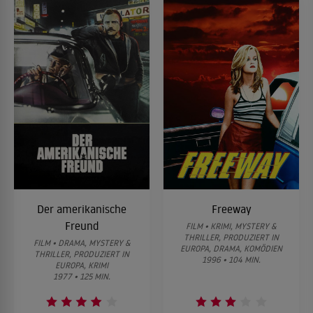
Der amerikanische
Freeway
Freund
FILM • KRIMI, MYSTERY &
THRILLER, PRODUZIERT IN
FILM • DRAMA, MYSTERY &
EUROPA, DRAMA, KOMÖDIEN
THRILLER, PRODUZIERT IN
1996 • 104 MIN.
EUROPA, KRIMI
1977 • 125 MIN.