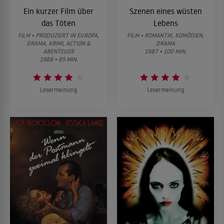
Ein kurzer Film über
Szenen eines wüsten
das Töten
Lebens
FILM • PRODUZIERT IN EUROPA,
FILM • ROMANTIK, KOMÖDIEN,
DRAMA, KRIMI, ACTION &
DRAMA
ABENTEUER
1987 • 100 MIN.
1988 • 85 MIN.
Lesermeinung
Lesermeinung