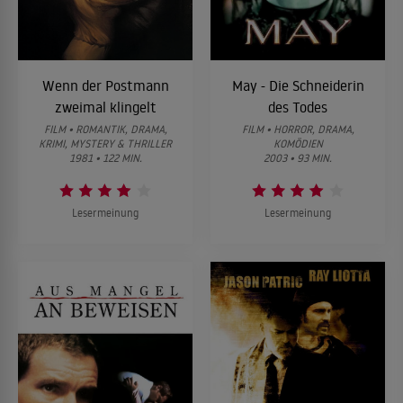
Wenn der Postmann
May - Die Schneiderin
zweimal klingelt
des Todes
FILM • ROMANTIK, DRAMA,
FILM • HORROR, DRAMA,
KRIMI, MYSTERY & THRILLER
KOMÖDIEN
1981 • 122 MIN.
2003 • 93 MIN.
Lesermeinung
Lesermeinung