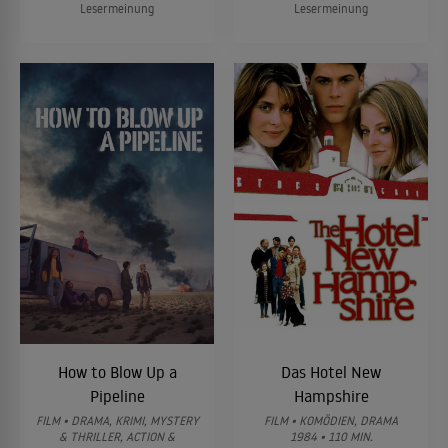
Lesermeinung
Lesermeinung
How to Blow Up a
Das Hotel New
Pipeline
Hampshire
FILM • DRAMA, KRIMI, MYSTERY
FILM • KOMÖDIEN, DRAMA
& THRILLER, ACTION &
1984 • 110 MIN.