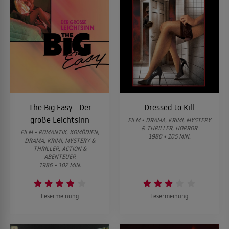
The Big Easy - Der
Dressed to Kill
große Leichtsinn
FILM • DRAMA, KRIMI, MYSTERY
& THRILLER, HORROR
FILM • ROMANTIK, KOMÖDIEN,
1980 • 105 MIN.
DRAMA, KRIMI, MYSTERY &
THRILLER, ACTION &
ABENTEUER
1986 • 102 MIN.
Lesermeinung
Lesermeinung