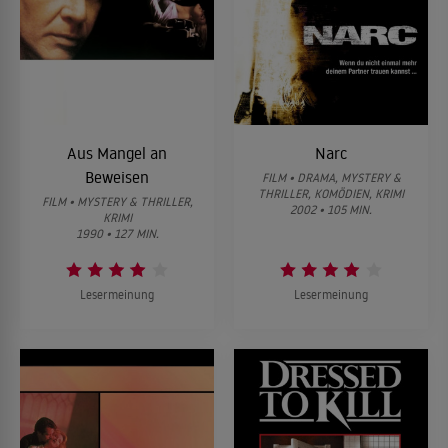
Aus Mangel an
Narc
Beweisen
FILM • DRAMA, MYSTERY &
THRILLER, KOMÖDIEN, KRIMI
FILM • MYSTERY & THRILLER,
2002 • 105 MIN.
KRIMI
1990 • 127 MIN.
Lesermeinung
Lesermeinung