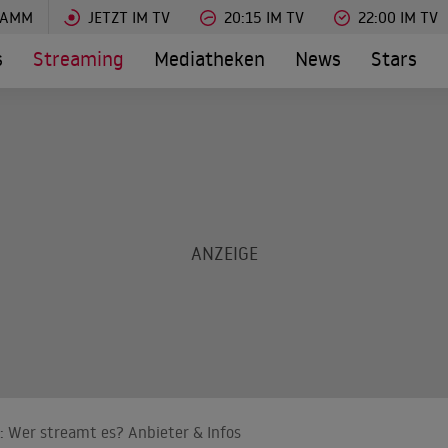
RAMM
JETZT IM TV
20:15 IM TV
22:00 IM TV
s
Streaming
Mediatheken
News
Stars
): Wer streamt es? Anbieter & Infos