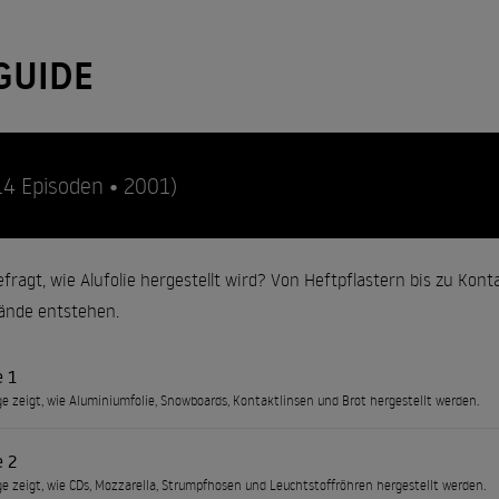
GUIDE
14 Episoden • 2001)
efragt, wie Alufolie hergestellt wird? Von Heftpflastern bis zu Kont
tände entstehen.
e 1
ge zeigt, wie Aluminiumfolie, Snowboards, Kontaktlinsen und Brot hergestellt werden.
e 2
ge zeigt, wie CDs, Mozzarella, Strumpfhosen und Leuchtstoffröhren hergestellt werden.