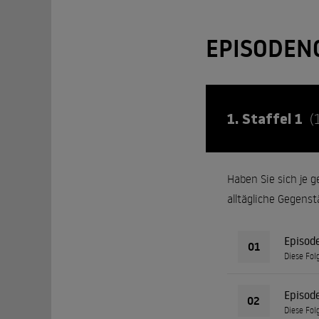
EPISODEN
1. Staffel 1
(
Haben Sie sich je g
alltägliche Gegens
Episod
01
Diese Fol
Episod
02
Diese Fol