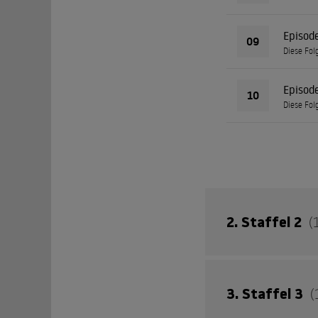
Episod
09
Diese Fol
Episod
10
Diese Fol
2. Staffel 2
(
Von Hotdogs bis Hei
3. Staffel 3
(
Blick hinter die K