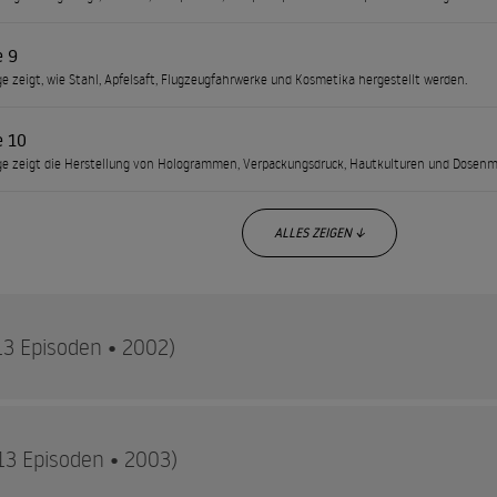
e 9
ge zeigt, wie Stahl, Apfelsaft, Flugzeugfahrwerke und Kosmetika hergestellt werden.
e 10
ge zeigt die Herstellung von Hologrammen, Verpackungsdruck, Hautkulturen und Dosenm
ALLES ZEIGEN ↓
13 Episoden • 2002)
ßluftballons – entdecken Sie, wie viele alltägliche Gegenstände en
13 Episoden • 2003)
ulissen des Herstellungsprozesses und zeigt die Methoden und Mater