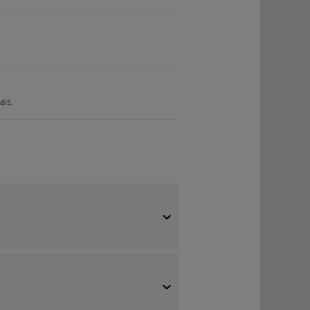
ais.
tstehen. „How It's Made“ bietet einen
ialien, die zur Produktion verwendet