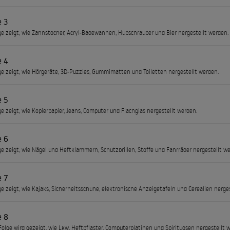
e 3
ge zeigt, wie Zahnstocher, Acryl-Badewannen, Hubschrauber und Bier hergestellt werden.
e 4
ge zeigt, wie Hörgeräte, 3D-Puzzles, Gummimatten und Toiletten hergestellt werden.
e 5
ge zeigt, wie Kopierpapier, Jeans, Computer und Flachglas hergestellt werden.
e 6
ge zeigt, wie Nägel und Heftklammern, Schutzbrillen, Stoffe und Fahrräder hergestellt w
e 7
ge zeigt, wie Kajaks, Sicherheitsschuhe, elektronische Anzeigetafeln und Cerealien herge
e 8
 Folge wird gezeigt, wie Lkw, Heftpflaster, Computerplatinen und Spirituosen hergestellt 