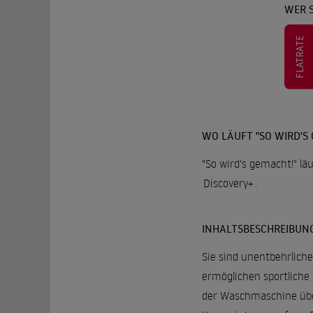
WER S
FLATRATE
WO LÄUFT "SO WIRD'S
"So wird's gemacht!" lä
Discovery+
.
INHALTSBESCHREIBUN
Sie sind unentbehrlich
ermöglichen sportliche 
der Waschmaschine übe