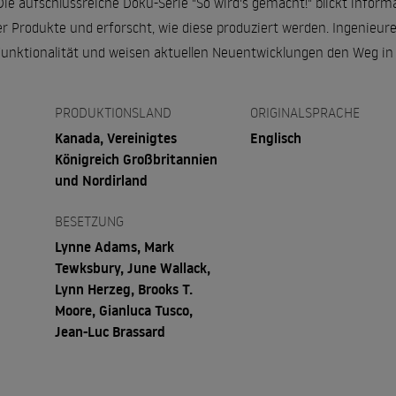
ie aufschlussreiche Doku-Serie "So wird's gemacht!" blickt inform
er Produkte und erforscht, wie diese produziert werden. Ingenieu
 Funktionalität und weisen aktuellen Neuentwicklungen den Weg in 
PRODUKTIONSLAND
ORIGINALSPRACHE
Kanada, Vereinigtes
Englisch
Königreich Großbritannien
und Nordirland
BESETZUNG
Lynne Adams, Mark
Tewksbury, June Wallack,
Lynn Herzeg, Brooks T.
Moore, Gianluca Tusco,
Jean-Luc Brassard