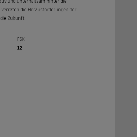
ativ und unterhaltsam hinter die
re verraten die Herausforderungen der
die Zukunft.
FSK
12