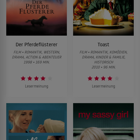
Der Pferdeflüsterer
Toast
FILM • ROMANTIK, WESTERN,
FILM • ROMANTIK, KOMÖDIEN,
DRAMA, ACTION & ABENTEUER
DRAMA, KINDER & FAMILIE,
1998 • 169 MIN.
HISTORISCH
2010 • 96 MIN.
Lesermeinung
Lesermeinung