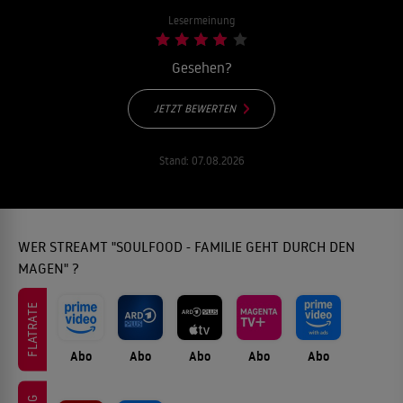
Lesermeinung
Gesehen?
JETZT BEWERTEN
Stand:
07.08.2026
WER STREAMT "SOULFOOD - FAMILIE GEHT DURCH DEN
MAGEN" ?
FLATRATE
Abo
Abo
Abo
Abo
Abo