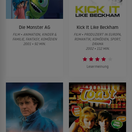
Die Monster AG
Kick It Like Beckham
FILM • ANIMATION, KINDER &
FILM • PRODUZIERT IN EUROPA,
FAMILIE, FANTASY, KOMÖDIEN
ROMANTIK, KOMÖDIEN, SPORT,
2001 • 92 MIN.
DRAMA
2002 • 112 MIN.
Lesermeinung