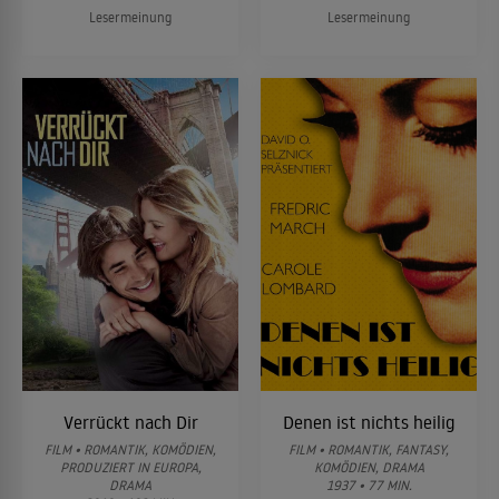
Lesermeinung
Lesermeinung
Verrückt nach Dir
Denen ist nichts heilig
FILM • ROMANTIK, KOMÖDIEN,
FILM • ROMANTIK, FANTASY,
PRODUZIERT IN EUROPA,
KOMÖDIEN, DRAMA
DRAMA
1937 • 77 MIN.