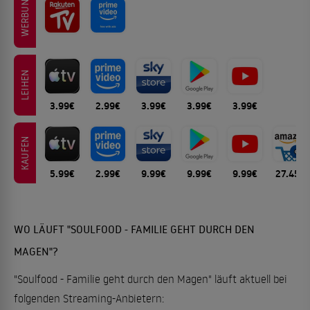
WERBUNG
LEIHEN
3.99€
2.99€
3.99€
3.99€
3.99€
KAUFEN
5.99€
2.99€
9.99€
9.99€
9.99€
27.45€
WO LÄUFT "SOULFOOD - FAMILIE GEHT DURCH DEN
MAGEN"?
"Soulfood - Familie geht durch den Magen" läuft aktuell bei
folgenden Streaming-Anbietern: