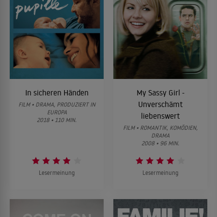
In sicheren Händen
My Sassy Girl -
Unverschämt
FILM • DRAMA, PRODUZIERT IN
EUROPA
liebenswert
2018 • 110 MIN.
FILM • ROMANTIK, KOMÖDIEN,
DRAMA
2008 • 96 MIN.
Lesermeinung
Lesermeinung