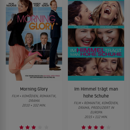
Morning Glory
Im Himmel trägt man
hohe Schuhe
FILM • KOMÖDIEN, ROMANTIK,
DRAMA
FILM • ROMANTIK, KOMÖDIEN,
2010 • 102 MIN.
DRAMA, PRODUZIERT IN
EUROPA
2015 • 112 MIN.