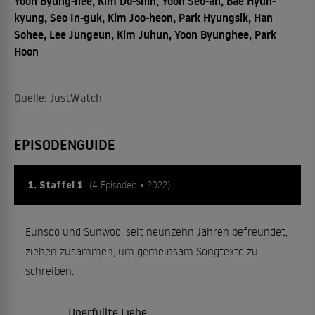
Yoon Byung-hee, Kim Do-shin, Yoon Seo-ah, Bae Hyun-
kyung, Seo In-guk, Kim Joo-heon, Park Hyungsik, Han
Sohee, Lee Jungeun, Kim Juhun, Yoon Byunghee, Park
Hoon
Quelle: JustWatch
EPISODENGUIDE
1. Staffel 1
(4 Episoden • 2022)
Eunsoo und Sunwoo, seit neunzehn Jahren befreundet,
ziehen zusammen, um gemeinsam Songtexte zu
schreiben.
Unerfüllte Liebe