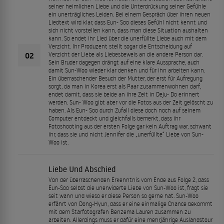
seiner heimlichen Liebe und die Unterdrückung seiner Gefühle
ein unerträgliches Leiden. Bei einem Gespräch über ihren neuen
Liedtext wird klar, dass Eun- Soo dieses Gefühl nicht kennt und
sich nicht vorstellen kann, dass man diese Situation aushalten
kann. So endet ihr Lied über die unerfüllte Liebe auch mit dem
Verzicht. Ihr Produzent stellt sogar die Entscheidung auf
02
Verzicht der Liebe als Liebesbeweis an die andere Person dar.
Sein Bruder dagegen drängt auf eine klare Aussprache, auch
damit Sun-Woo wieder klar denken und für ihn arbeiten kann.
Ein überraschender Besuch der Mutter, der erst für Aufregung
sorgt, da man in Korea erst als Paar zusammenwohnen darf,
endet damit, dass sie beide an ihre Zeit in Deju- Do erinnert
werden. Sun- Woo gibt aber vor die Fotos aus der Zeit gelöscht zu
haben. Als Eun- Soo durch Zufall diese doch noch auf seinem
Computer entdeckt und gleichfalls bemerkt, dass ihr
Fotoshooting aus der ersten Folge gar kein Auftrag war, schwant
ihr, dass sie und nicht Jennifer die „unerfüllte“ Liebe von Sun-
Woo ist.
Liebe Und Abschied
Von der überraschenden Erkenntnis vom Ende aus Folge 2, dass
Eun-Soo selbst die unerwiderte Liebe von Sun-Woo ist, fragt sie
seit wann und wieso er diese Person so gerne hat. Sun-Woo
erfährt von Dong-Hyun, dass er eine einmalige Chance bekommt
mit dem Starfotografen Benzema Lauren zusammen zu
arbeiten. Allerdings muss er dafür eine mehrjährige Auslandstour