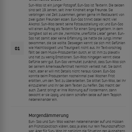
Sun-Woo ist ein junger Fotograf, Eun-Soo ist Texterin. Die beiden
sind seit 19 Jahren, seit ihrer Kindheit enge Freunde. Sie
verbringen viel Zeit zusammen, gehen gerne im Restaurant von
zwei guten Freunden essen. Eun-Soo trinkt dabei recht viel
Alkohol. Sun-Woo bereit seine Fotoausstellung vor, und Eun-Soo
will einen Auftrag als Texterin für einen Song ergattern. In dem
Songtext soll es um die „heimliche, unerfüllte Liebe“ gehen. Eun-
Soo hat damit aber keine Erfahrung, sie hatte die Jungs immer
bekommen, die sie wollte. Deswegen kennt sie sich mit Gefühlen
01
wie Machtlosigkeit und Traurigkeit nicht aus. Ihr Textvorschlag
fällt bei dem Musik-Produzenten durch, er ist ihm zu plakativ
und hat zu wenig Emotionen. Sun-Woo hingegen kennt diese
Gefühle sehr gut. Eun-Soo vermutet zunächst, dass Sun-Woo sich
bei seinem Amerikaaufenthalt heimlich verliebt hat. Sie bohrt
nach, aber er will mit Details nicht heraus rücken. Eun-Soo
konnte beim Produzenten nocheinmal zwei Wochen Frist
erbitten, um den Text zu überarbeiten. Sie bittet Sun-Woo, bei ihr
einzuziehen und ihr bei dem Texten zu helfen. Das macht der
auch. Zuerst bringt er ihre Wohnung auf Vordermann, dann
bekocht er sie üppig, und dann schlafen beide auf dem Teppich
nebeneinander ein.
Morgendämmerung
Eun- Soo und Sun- Woo wachen nebeneinander auf und müssen
am Frühstückstisch klären, dass ja alles nur rein freundschaftlich
war. Aber für Sun- Woo ist natürlich die Situation des Aushaltens