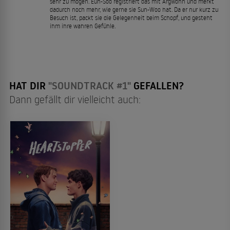
sehr zu mögen. Eun-Soo registriert das mit Argwohn und merkt
dadurch noch mehr, wie gerne sie Sun-Woo hat. Da er nur kurz zu
Besuch ist, packt sie die Gelegenheit beim Schopf, und gesteht
ihm ihre wahren Gefühle.
HAT DIR
"SOUNDTRACK #1"
GEFALLEN?
Dann gefällt dir vielleicht auch: