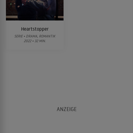
Heartstopper
SERIE • DRAMA, ROMANTIK
2022 • 32 MIN.