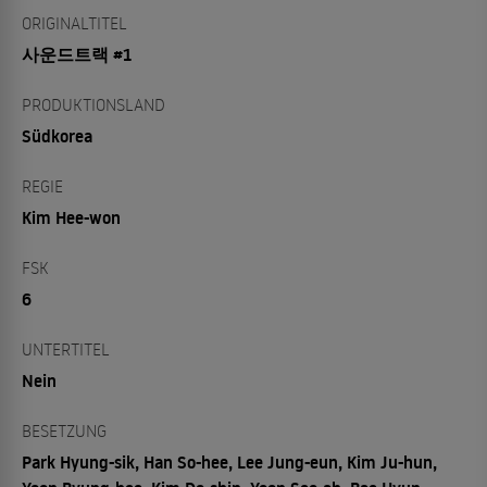
ORIGINALTITEL
사운드트랙 #1
PRODUKTIONSLAND
Südkorea
REGIE
Kim Hee-won
FSK
6
UNTERTITEL
Nein
BESETZUNG
Park Hyung-sik, Han So-hee, Lee Jung-eun, Kim Ju-hun,