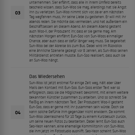
unternehmen. Sier erfährt, dass alle in ihrem Umfeld bereits
bescheid wissen, dass Sun-Woo sie mag, allerdings hat sie Angst
03
ihn zu verletzen. Sun-Woo nimmt sich vor, da er am nächsten
Tag wegfahren muss, ihr seine Liebe zu gestehen. Er will mit ihr
abends reden. Sie möchte das vermeiden, und hat außerdem ein
Geschäftsessen an diesem Abend. An diesem Abend gesteht
auch Woo-Il, der Produzent ihr, dass er sie gerne mag. Am
nächsten Morgen ehrfährt Eun-Soo von Sun-Woos einmaliger
Chance, aber auch dass er dafür länger weg muss. Sie begeleitet
Sun-Woo bei der Abreise bis zum Bus. Dabei wird im Rückblick
eine ähnliche Szenerie gezeigt vor 8 Jahren, als Sun-Woo seinen
Militärdienst antreten musste. Eun-Soo realisiert, dass auch sie
an Sun-Woo hängt.
Das Wiedersehen
Sun-Woo ist jetzt erstmal für einige Zeit weg, hält aber über
Mails den Kontakt mit Eun-Soo. Eun-Soos erster Text war so
erfolgreich, dass sie die Möglichkeit bekommt, mit einem weitere
bekannten Künstler zusammen zu arbeiten. Und so schreibt Sie
fleißig an ihrem nächsten Text. Der Produzent Woo-Il gesteht
Eun-Soo, dass er gerne mit ihr zusammen sein würde. Doch sie
04
kann solche Gefühle ihm gegenüber nicht erwidern. Da kommt
Sun-Woo überraschend für 10 Tage zu einem Kurzbesuch zurück,
um seine neuen Fotos zu bearbeiten. Dabei lernt Eun-Soo auch
Seo-Yeon kennen, eine ehemalige Kommilitonin von Sun-Woo,
die ihm jetzt im Fotostudio aushilft. Seo-Yeon scheint Sun-Woo