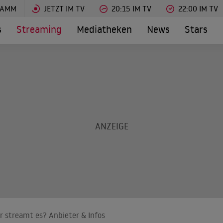
RAMM
JETZT IM TV
20:15 IM TV
22:00 IM TV
s
Streaming
Mediatheken
News
Stars
r streamt es? Anbieter & Infos