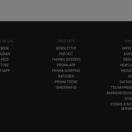
 SIE UNS
PRODUKTE
PRI
EBOOK
NEWSLETTER
IMPRE
TAGRAM
PODCAST
KONT
-FEED
THEMEN-DOSSIERS
ÜBER
UTUBE
PRISMA-APP
NEWS-A
TSAPP
PRISMA-SHOPPING
MEDIA
RATGEBER
AG
PRISMA TREND
DATENS
SENDERINFOS
TEILNAHMEB
BARRIEREFREIH
SITE
COOKIE-EIN
VERWA