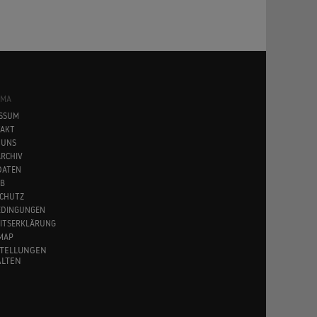
SMA
SSUM
AKT
 UNS
RCHIV
DATEN
B
CHUTZ
EDINGUNGEN
EITSERKLÄRUNG
MAP
STELLUNGEN
LTEN