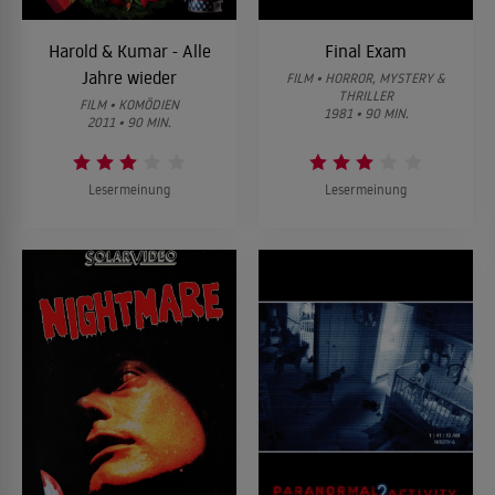
Harold & Kumar - Alle
Final Exam
Jahre wieder
FILM • HORROR, MYSTERY &
THRILLER
FILM • KOMÖDIEN
1981 • 90 MIN.
2011 • 90 MIN.
Lesermeinung
Lesermeinung