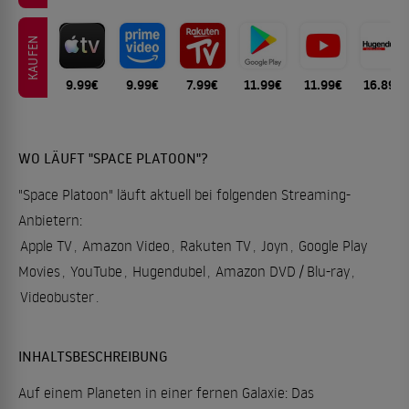
KAUFEN
9.99€
9.99€
7.99€
11.99€
11.99€
16.89€
WO LÄUFT "SPACE PLATOON"?
"Space Platoon" läuft aktuell bei folgenden Streaming-
Anbietern:
Apple TV
,
Amazon Video
,
Rakuten TV
,
Joyn
,
Google Play
Movies
,
YouTube
,
Hugendubel
,
Amazon DVD / Blu-ray
,
Videobuster
.
INHALTSBESCHREIBUNG
Auf einem Planeten in einer fernen Galaxie: Das