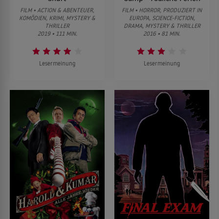
FILM • ACTION & ABENTEUER,
FILM • HORROR, PRODUZIERT IN
KOMÖDIEN, KRIMI, MYSTERY &
EUROPA, SCIENCE-FICTION,
THRILLER
DRAMA, MYSTERY & THRILLER
2019 • 111 MIN.
2016 • 81 MIN.
Lesermeinung
Lesermeinung