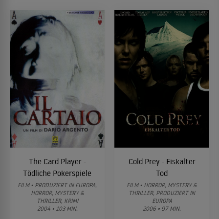
The Card Player -
Cold Prey - Eiskalter
Tödliche Pokerspiele
Tod
FILM • PRODUZIERT IN EUROPA,
FILM • HORROR, MYSTERY &
HORROR, MYSTERY &
THRILLER, PRODUZIERT IN
THRILLER, KRIMI
EUROPA
2004 • 103 MIN.
2006 • 97 MIN.