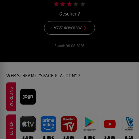
Gesehen?
JETZT BEWERTEN
Stand:
08.08.2026
WER STREAMT "SPACE PLATOON" ?
WERBUNG
LEIHEN
3.99€
3.99€
3.99€
3.99€
3.99€
3.49€