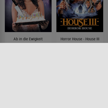
Ab in die Ewigkeit
Horror House - House III
FILM • HORROR, MYSTERY &
FILM • FANTASY, HORROR,
THRILLER
MYSTERY & THRILLER
1981 • 110 MIN.
1989 • 95 MIN.
Lesermeinung
Lesermeinung