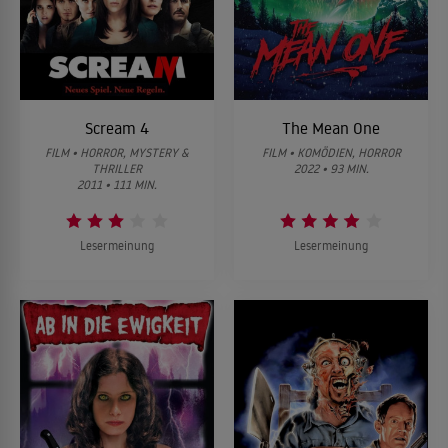
Scream 4
The Mean One
FILM • HORROR, MYSTERY &
FILM • KOMÖDIEN, HORROR
THRILLER
2022 • 93 MIN.
2011 • 111 MIN.
Lesermeinung
Lesermeinung