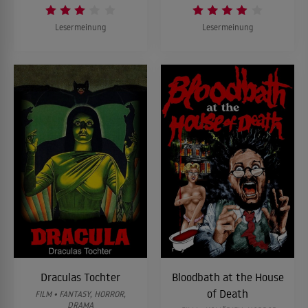
Lesermeinung
Lesermeinung
Draculas Tochter
Bloodbath at the House
of Death
FILM • FANTASY, HORROR,
DRAMA