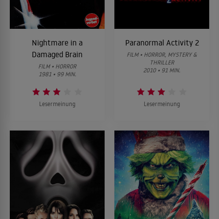
Nightmare in a
Paranormal Activity 2
Damaged Brain
FILM • HORROR, MYSTERY &
THRILLER
FILM • HORROR
2010 • 91 MIN.
1981 • 99 MIN.
Lesermeinung
Lesermeinung