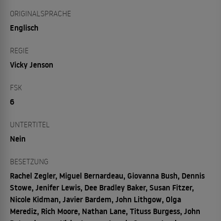
ORIGINALSPRACHE
Englisch
REGIE
Vicky Jenson
FSK
6
UNTERTITEL
Nein
BESETZUNG
Rachel Zegler, Miguel Bernardeau, Giovanna Bush, Dennis
Stowe, Jenifer Lewis, Dee Bradley Baker, Susan Fitzer,
Nicole Kidman, Javier Bardem, John Lithgow, Olga
Merediz, Rich Moore, Nathan Lane, Tituss Burgess, John