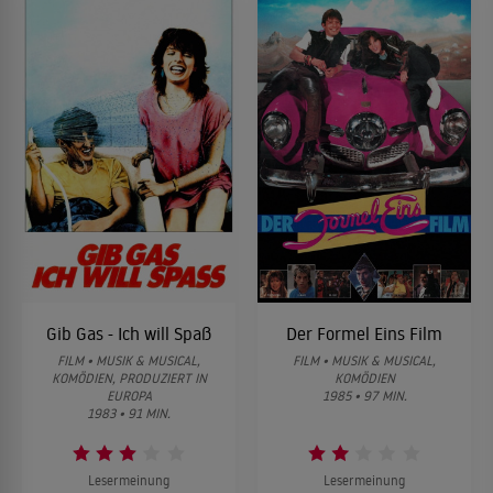
Gib Gas - Ich will Spaß
Der Formel Eins Film
FILM • MUSIK & MUSICAL,
FILM • MUSIK & MUSICAL,
KOMÖDIEN, PRODUZIERT IN
KOMÖDIEN
EUROPA
1985 • 97 MIN.
1983 • 91 MIN.
Lesermeinung
Lesermeinung