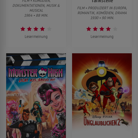
Tankstelle
FILM • KOMÖDIEN,
DOKUMENTATIONEN, MUSIK &
FILM • PRODUZIERT IN EUROPA,
MUSICAL
ROMANTIK, KOMÖDIEN, DRAMA
1964 • 88 MIN.
1930 • 90 MIN.
Lesermeinung
Lesermeinung