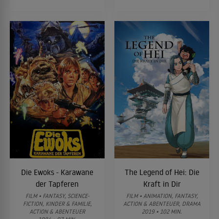
Die Ewoks - Karawane
The Legend of Hei: Die
der Tapferen
Kraft in Dir
FILM • FANTASY, SCIENCE-
FILM • ANIMATION, FANTASY,
FICTION, KINDER & FAMILIE,
ACTION & ABENTEUER, DRAMA
ACTION & ABENTEUER
2019 • 102 MIN.