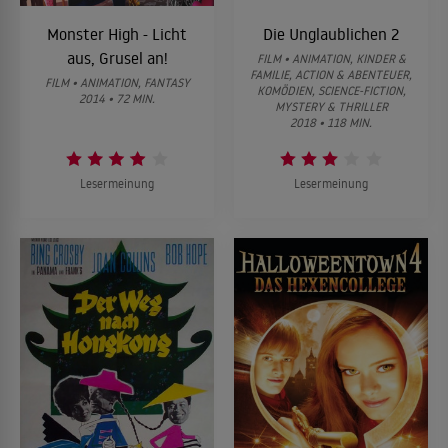
Monster High - Licht
Die Unglaublichen 2
aus, Grusel an!
FILM • ANIMATION, KINDER &
FAMILIE, ACTION & ABENTEUER,
FILM • ANIMATION, FANTASY
KOMÖDIEN, SCIENCE-FICTION,
2014 • 72 MIN.
MYSTERY & THRILLER
2018 • 118 MIN.
Lesermeinung
Lesermeinung