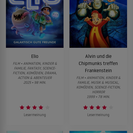
Elio
Alvin und die
Chipmunks treffen
FILM • ANIMATION, KINDER &
FAMILIE, FANTASY, SCIENCE-
Frankenstein
FICTION, KOMÖDIEN, DRAMA,
ACTION & ABENTEUER
FILM • ANIMATION, KINDER &
2025 • 98 MIN.
FAMILIE, MUSIK & MUSICAL,
KOMÖDIEN, SCIENCE-FICTION,
HORROR
1999 • 78 MIN.
Lesermeinung
Lesermeinung