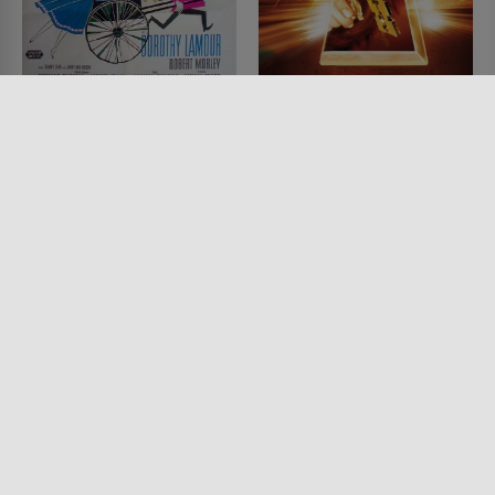
Der Weg nach
Halloweentown 4 - Das
Hongkong
Hexencollege
FILM • KOMÖDIEN, SCIENCE-
FILM • KINDER & FAMILIE,
FICTION
FANTASY, KOMÖDIEN, SCIENCE-
1962 • 91 MIN.
FICTION, ACTION & ABENTEUER,
HORROR
2006 • 88 MIN.
Lesermeinung