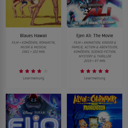
Blaues Hawaii
Ejen Ali: The Movie
FILM • KOMÖDIEN, ROMANTIK,
FILM • ANIMATION, KINDER &
MUSIK & MUSICAL
FAMILIE, ACTION & ABENTEUER,
1961 • 102 MIN.
KOMÖDIEN, SCIENCE-FICTION,
MYSTERY & THRILLER
2019 • 97 MIN.
Lesermeinung
Lesermeinung