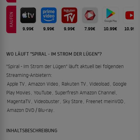
KAUFEN
9.99€
9.99€
9.99€
7.99€
10.99€
10.99€
WO LÄUFT "SPIRAL - IM STROM DER LÜGEN"?
"Spiral - Im Strom der Lügen" läuft aktuell bei folgenden
Streaming-Anbietern:
Apple TV
,
Amazon Video
,
Rakuten TV
,
Videoload
,
Google
Play Movies
,
YouTube
,
Superfresh Amazon Channel
,
MagentaTV
,
Videobuster
,
Sky Store
,
Freenet meinVOD
,
Amazon DVD / Blu-ray
.
INHALTSBESCHREIBUNG