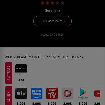
Gesehen?
JETZT BEWERTEN
Stand:
08.08.2026
WER STREAMT "SPIRAL - IM STROM DER LÜGEN" ?
FLATRATE
Abo
LEIHEN
3.99€
3.99€
3.99€
2.99€
3.99€
3.99€