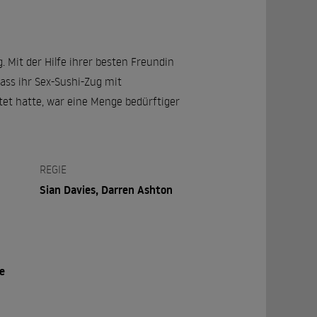
 Mit der Hilfe ihrer besten Freundin
dass ihr Sex-Sushi-Zug mit
et hatte, war eine Menge bedürftiger
REGIE
Sian Davies, Darren Ashton
ie