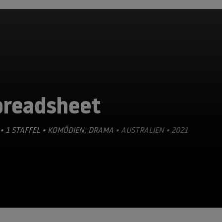
preadsheet
• 1 STAFFEL •
KOMÖDIEN
,
DRAMA
• AUSTRALIEN • 2021