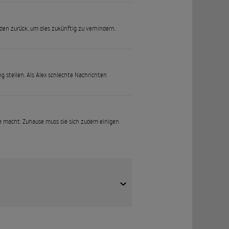
en zurück, um dies zukünftig zu verhindern.
 stellen. Als Alex schlechte Nachrichten
de macht. Zuhause muss sie sich zudem einigen