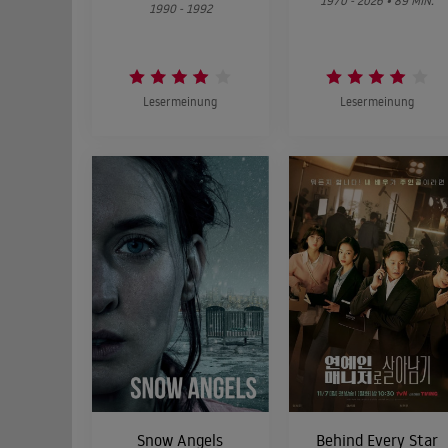
1970 - 2026 • 89 MIN.
1990 - 1992
Lesermeinung
Lesermeinung
Snow Angels
Behind Every Star