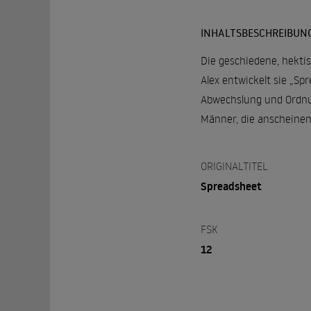
INHALTSBESCHREIBUN
Die geschiedene, hektis
Alex entwickelt sie „Sp
Abwechslung und Ordnun
Männer, die anscheinend
ORIGINALTITEL
Spreadsheet
FSK
12