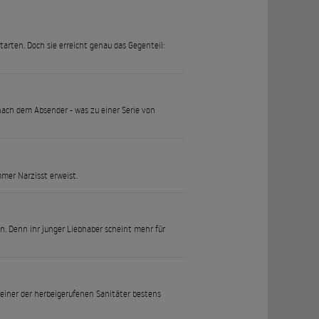
starten. Doch sie erreicht genau das Gegenteil:
nach dem Absender - was zu einer Serie von
mmer Narzisst erweist.
n. Denn ihr junger Liebhaber scheint mehr für
r einer der herbeigerufenen Sanitäter bestens