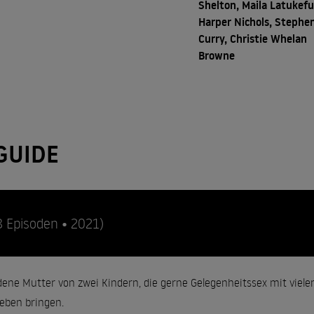
Shelton, Maila Latukefu
Harper Nichols, Stephe
Curry, Christie Whelan
Browne
GUIDE
8 Episoden • 2021)
ene Mutter von zwei Kindern, die gerne Gelegenheitssex mit vielen
leben bringen.