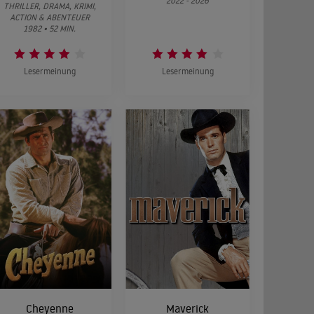
2022 - 2026
THRILLER, DRAMA, KRIMI,
ACTION & ABENTEUER
1982 • 52 MIN.
Lesermeinung
Lesermeinung
Cheyenne
Maverick