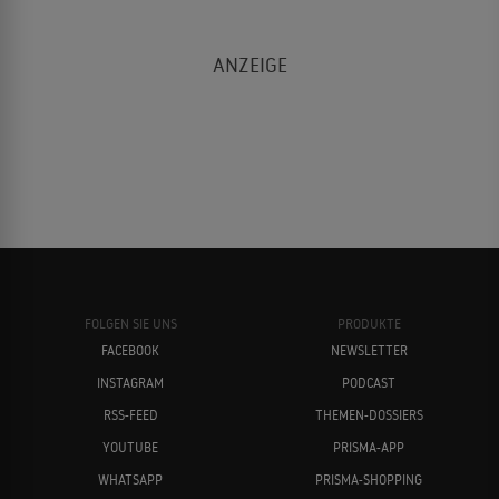
FOLGEN SIE UNS
PRODUKTE
FACEBOOK
NEWSLETTER
INSTAGRAM
PODCAST
RSS-FEED
THEMEN-DOSSIERS
YOUTUBE
PRISMA-APP
WHATSAPP
PRISMA-SHOPPING