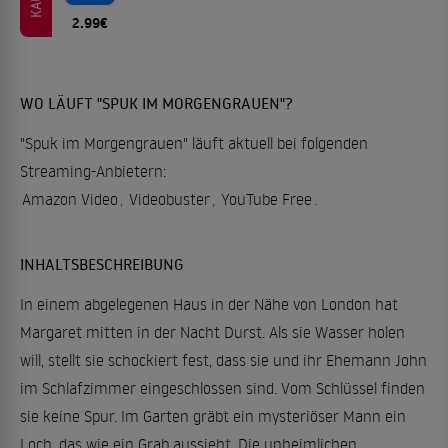
2.99€
WO LÄUFT "SPUK IM MORGENGRAUEN"?
"Spuk im Morgengrauen" läuft aktuell bei folgenden
Streaming-Anbietern:
Amazon Video
,
Videobuster
,
YouTube Free
.
INHALTSBESCHREIBUNG
In einem abgelegenen Haus in der Nähe von London hat
Margaret mitten in der Nacht Durst. Als sie Wasser holen
will, stellt sie schockiert fest, dass sie und ihr Ehemann John
im Schlafzimmer eingeschlossen sind. Vom Schlüssel finden
sie keine Spur. Im Garten gräbt ein mysteriöser Mann ein
Loch, das wie ein Grab aussieht. Die unheimlichen