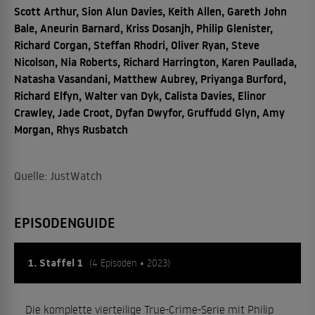
Scott Arthur, Sion Alun Davies, Keith Allen, Gareth John
Bale, Aneurin Barnard, Kriss Dosanjh, Philip Glenister,
Richard Corgan, Steffan Rhodri, Oliver Ryan, Steve
Nicolson, Nia Roberts, Richard Harrington, Karen Paullada,
Natasha Vasandani, Matthew Aubrey, Priyanga Burford,
Richard Elfyn, Walter van Dyk, Calista Davies, Elinor
Crawley, Jade Croot, Dyfan Dwyfor, Gruffudd Glyn, Amy
Morgan, Rhys Rusbatch
Quelle: JustWatch
EPISODENGUIDE
1. Staffel 1
(4 Episoden • 2023)
Die komplette vierteilige True-Crime-Serie mit Philip