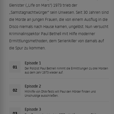
Glenister („Life on Mars") 1973 trieb der
„Samstagnachtwürger" sein Unwesen. Seit 30 Jahren sind
die Morde an jungen Frauen, die von einem Ausflug in die
Disco niemals nach Hause kamen, ungelöst. Nun versucht
Kriminalinspektor Paul Bethell mit Hilfe moderner
Ermittlungsmethoden, dem Serienkiller von damals auf
die Spur zu kommen.
Episode 1
01
Der Polizist Paul Bethell nimmt die Ermittlungen zu drei Morden
aus dem Jahr 1973 wieder auf.
Episode 2
02
Mithilfe von DNA-Tests will Paul den Mörder finden und
Unschuldige ausschließen.
Episode 3
03