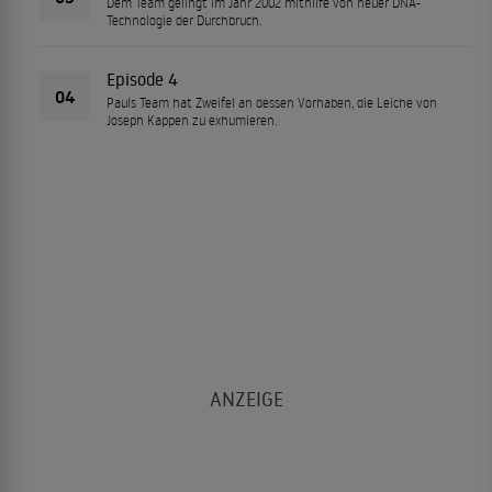
Dem Team gelingt im Jahr 2002 mithilfe von neuer DNA-
Technologie der Durchbruch.
Episode 4
04
Pauls Team hat Zweifel an dessen Vorhaben, die Leiche von
Joseph Kappen zu exhumieren.