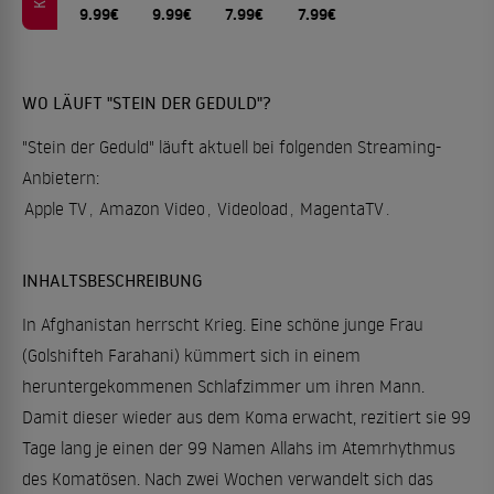
9.99€
9.99€
7.99€
7.99€
WO LÄUFT "STEIN DER GEDULD"?
"Stein der Geduld" läuft aktuell bei folgenden Streaming-
Anbietern:
Apple TV
,
Amazon Video
,
Videoload
,
MagentaTV
.
INHALTSBESCHREIBUNG
In Afghanistan herrscht Krieg. Eine schöne junge Frau
(Golshifteh Farahani) kümmert sich in einem
heruntergekommenen Schlafzimmer um ihren Mann.
Damit dieser wieder aus dem Koma erwacht, rezitiert sie 99
Tage lang je einen der 99 Namen Allahs im Atemrhythmus
des Komatösen. Nach zwei Wochen verwandelt sich das