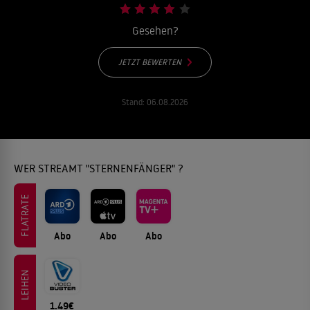
Gesehen?
JETZT BEWERTEN
Stand:
06.08.2026
WER STREAMT "STERNENFÄNGER" ?
FLATRATE
Abo
Abo
Abo
LEIHEN
1.49€