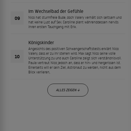
Im Wechselbad der Gefühle
09
Nico hat sturmfreie Bude, doch Valery verhält sich seltsam und
hat keine Lust auf Sex. Caroline plant währenddessen nervös
ihren ersten Tauchgang mit Erik.
Königskinder
Angesichts des positiven Schwangerschaftstests erklärt Nico
Valery, dass er zu ihr stehen wird. Max sagt Nico seine volle
10
Unterstützung zu und auch Caroline zeigt sich verständnisvoll.
Paula vertraut Nico jedoch an, dass er hin- und hergerissen ist.
Einerseits will er sein Ziel, Astronaut zu werden, nicht aus dem
Blick verlieren,
ALLES ZEIGEN ↓