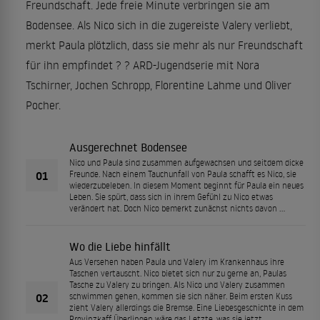
Freundschaft. Jede freie Minute verbringen sie am
Bodensee. Als Nico sich in die zugereiste Valery verliebt,
merkt Paula plötzlich, dass sie mehr als nur Freundschaft
für ihn empfindet ? ? ARD-Jugendserie mit Nora
Tschirner, Jochen Schropp, Florentine Lahme und Oliver
Pocher.
Ausgerechnet Bodensee
Nico und Paula sind zusammen aufgewachsen und seitdem dicke
01
Freunde. Nach einem Tauchunfall von Paula schafft es Nico, sie
wiederzubeleben. In diesem Moment beginnt für Paula ein neues
Leben. Sie spürt, dass sich in ihrem Gefühl zu Nico etwas
verändert hat. Doch Nico bemerkt zunächst nichts davon …
Wo die Liebe hinfällt
Aus Versehen haben Paula und Valery im Krankenhaus ihre
Taschen vertauscht. Nico bietet sich nur zu gerne an, Paulas
Tasche zu Valery zu bringen. Als Nico und Valery zusammen
02
schwimmen gehen, kommen sie sich näher. Beim ersten Kuss
zieht Valery allerdings die Bremse. Eine Liebesgeschichte in dem
Provinzkaff Überlingen wäre das Letzte, was sie jetzt