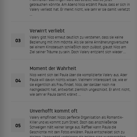
gebrauchen könnte. Am Abend Nico erzählt Paula, dass er sich in
Valery verliebt hat. Er merkt nicht, wie sehr er sie damit verletzt
…
Verwirrt verliebt
Valery gibt Nico erneut deutlich zu verstehen, dass sie keine
03
Beziehung mit ihm möchte. Als sie seine Annäherungsversuche
bei einem Kinobesuch schließlich doch zulässt, glaubt Nico am
Ziel seiner Träume zu sein. Doch Valery entzieht sich wieder …
Moment der Wahrheit
Nico weint sich bei Paula über die komplizierte Valery aus. Aber
04
Paula will davon nichts wissen. Vielmehr interessiert sie, wie er
sie eigentlich als Frau findet. Nico, der darüber noch nie
nachgedacht hat, antwortet ziemlich ungeschickt. Er ahnt nicht,
wie sehr er Paula damit kränkt …
Unverhofft kommt oft
Valery empfindet Nicos perfekte Organisation als Romantik-
Killer und es kommt zum Streit. Doch das anschließende
05
Schweigen hält keiner lange aus. Raffael kann Paula die
Geschichte mit den Fotos erklären. Paula entscheidet sich zu
bleiben. Unerwartet verbringen die beiden eine wunderschöne