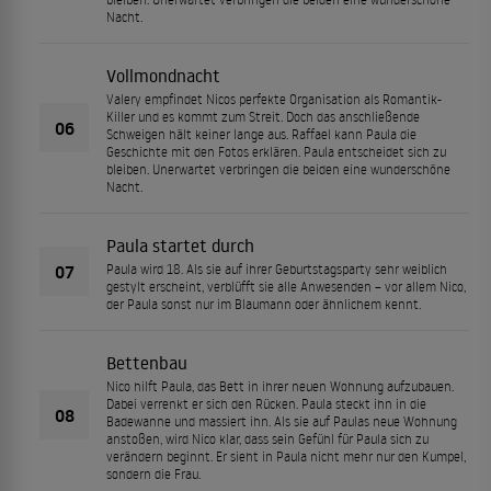
Nacht.
Vollmondnacht
Valery empfindet Nicos perfekte Organisation als Romantik-
Killer und es kommt zum Streit. Doch das anschließende
06
Schweigen hält keiner lange aus. Raffael kann Paula die
Geschichte mit den Fotos erklären. Paula entscheidet sich zu
bleiben. Unerwartet verbringen die beiden eine wunderschöne
Nacht.
Paula startet durch
07
Paula wird 18. Als sie auf ihrer Geburtstagsparty sehr weiblich
gestylt erscheint, verblüfft sie alle Anwesenden – vor allem Nico,
der Paula sonst nur im Blaumann oder ähnlichem kennt.
Bettenbau
Nico hilft Paula, das Bett in ihrer neuen Wohnung aufzubauen.
Dabei verrenkt er sich den Rücken. Paula steckt ihn in die
08
Badewanne und massiert ihn. Als sie auf Paulas neue Wohnung
anstoßen, wird Nico klar, dass sein Gefühl für Paula sich zu
verändern beginnt. Er sieht in Paula nicht mehr nur den Kumpel,
sondern die Frau.