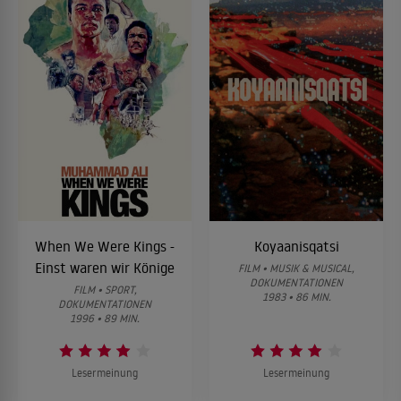
When We Were Kings -
Koyaanisqatsi
Einst waren wir Könige
FILM • MUSIK & MUSICAL,
DOKUMENTATIONEN
FILM • SPORT,
1983 • 86 MIN.
DOKUMENTATIONEN
1996 • 89 MIN.
Lesermeinung
Lesermeinung