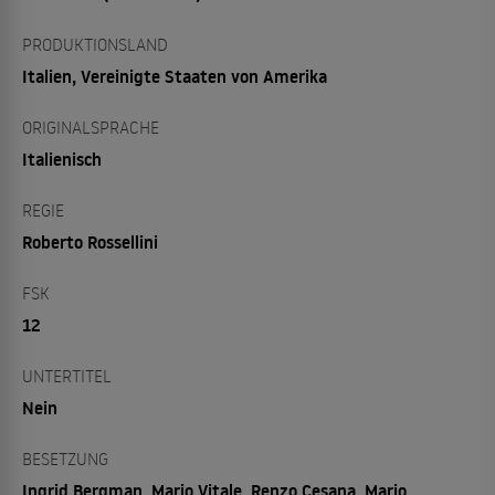
PRODUKTIONSLAND
Italien, Vereinigte Staaten von Amerika
ORIGINALSPRACHE
Italienisch
REGIE
Roberto Rossellini
FSK
12
UNTERTITEL
Nein
BESETZUNG
Ingrid Bergman, Mario Vitale, Renzo Cesana, Mario