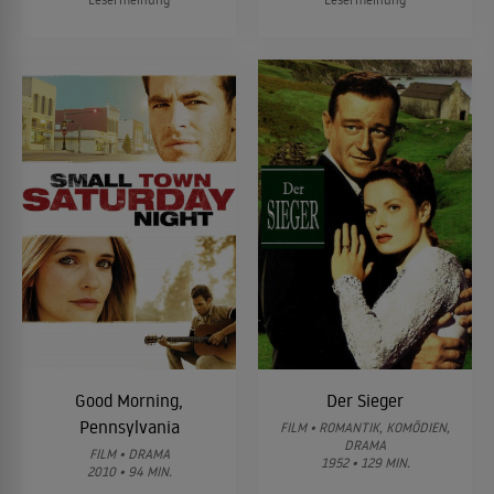
Good Morning,
Der Sieger
Pennsylvania
FILM • ROMANTIK, KOMÖDIEN,
DRAMA
FILM • DRAMA
1952 • 129 MIN.
2010 • 94 MIN.