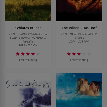
Schlafes Bruder
The Village - Das Dorf
FILM • DRAMA, PRODUZIERT IN
FILM • MYSTERY & THRILLER,
EUROPA, ROMANTIK, MUSIK &
DRAMA
MUSICAL
2004 • 108 MIN.
1995 • 132 MIN.
Lesermeinung
Lesermeinung