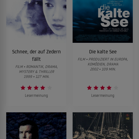
Schnee, der auf Zedern
Die kalte See
fällt
FILM • PRODUZIERT IN EUROPA,
KOMÖDIEN, DRAMA
FILM • ROMANTIK, DRAMA,
2002 • 109 MIN.
MYSTERY & THRILLER
1999 • 127 MIN.
Lesermeinung
Lesermeinung