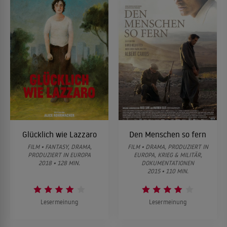
Glücklich wie Lazzaro
Den Menschen so fern
FILM • FANTASY, DRAMA,
FILM • DRAMA, PRODUZIERT IN
PRODUZIERT IN EUROPA
EUROPA, KRIEG & MILITÄR,
2018 • 128 MIN.
DOKUMENTATIONEN
2015 • 110 MIN.
Lesermeinung
Lesermeinung