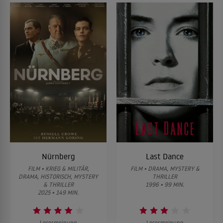
Nürnberg
Last Dance
FILM • KRIEG & MILITÄR,
FILM • DRAMA, MYSTERY &
DRAMA, HISTORISCH, MYSTERY
THRILLER
& THRILLER
1996 • 99 MIN.
2025 • 149 MIN.
Lesermeinung
Lesermeinung