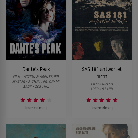
Dante's Peak
SAS 181 antwortet
nicht
FILM • ACTION & ABENTEUER,
MYSTERY & THRILLER, DRAMA
FILM • DRAMA
1997 • 108 MIN.
1959 • 91 MIN.
Lesermeinung
Lesermeinung