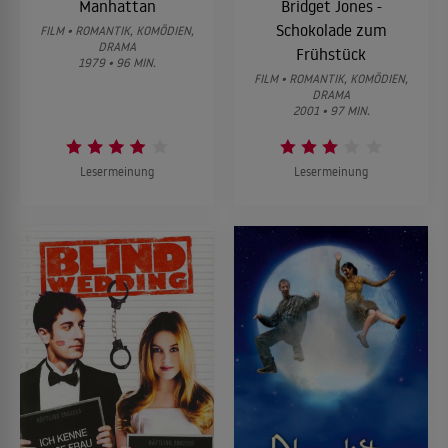
Manhattan
Bridget Jones -
Schokolade zum
FILM • ROMANTIK, KOMÖDIEN,
DRAMA
Frühstück
1979 • 96 MIN.
FILM • ROMANTIK, KOMÖDIEN,
DRAMA
2001 • 97 MIN.
Lesermeinung
Lesermeinung