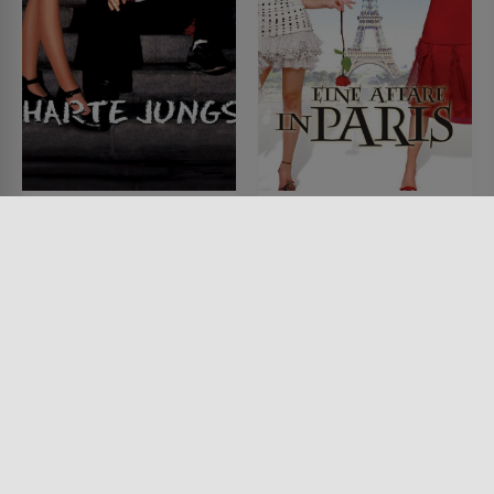
Harte Jungs
Eine Affäre in Paris
FILM • KOMÖDIEN, ROMANTIK,
FILM • ROMANTIK, KOMÖDIEN,
FANTASY, PRODUZIERT IN
DRAMA
EUROPA
2003 • 117 MIN.
2000 • 87 MIN.
Lesermeinung