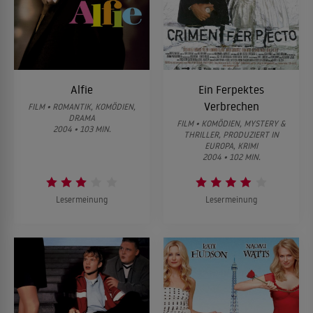
Alfie
Ein Ferpektes
Verbrechen
FILM • ROMANTIK, KOMÖDIEN,
DRAMA
FILM • KOMÖDIEN, MYSTERY &
2004 • 103 MIN.
THRILLER, PRODUZIERT IN
EUROPA, KRIMI
2004 • 102 MIN.
Lesermeinung
Lesermeinung