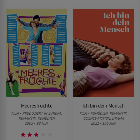
Meeresfrüchte
Ich bin dein Mensch
FILM • PRODUZIERT IN EUROPA,
FILM • KOMÖDIEN, ROMANTIK,
ROMANTIK, KOMÖDIEN
SCIENCE-FICTION, DRAMA
2005 • 93 MIN.
2021 • 105 MIN.