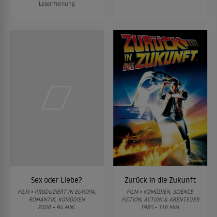
Lesermeinung
Sex oder Liebe?
Zurück in die Zukunft
FILM • PRODUZIERT IN EUROPA,
FILM • KOMÖDIEN, SCIENCE-
ROMANTIK, KOMÖDIEN
FICTION, ACTION & ABENTEUER
2000 • 94 MIN.
1985 • 116 MIN.