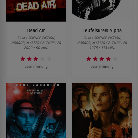
Dead Air
Teufelskreis Alpha
FILM • SCIENCE-FICTION,
FILM • SCIENCE-FICTION,
HORROR, MYSTERY & THRILLER
HORROR, MYSTERY & THRILLER
2009 • 90 MIN.
1978 • 118 MIN.
Lesermeinung
Lesermeinung