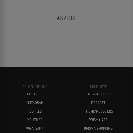
FOLGEN SIE UNS
PRODUKTE
FACEBOOK
NEWSLETTER
INSTAGRAM
PODCAST
RSS-FEED
THEMEN-DOSSIERS
YOUTUBE
PRISMA-APP
WHATSAPP
PRISMA-SHOPPING