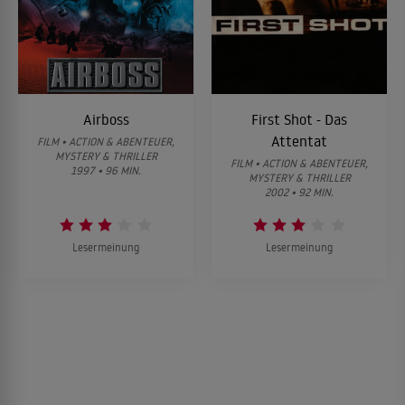
Airboss
First Shot - Das
Attentat
FILM • ACTION & ABENTEUER,
MYSTERY & THRILLER
FILM • ACTION & ABENTEUER,
1997 • 96 MIN.
MYSTERY & THRILLER
2002 • 92 MIN.
Lesermeinung
Lesermeinung