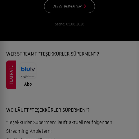
JETZT BEWERTEN
Stand:
05.08.2026
WER STREAMT "TEŞEKKÜRLER SÜPERMEN" ?
FLATRATE
Abo
WO LÄUFT "TEŞEKKÜRLER SÜPERMEN"?
"Teşekkürler Süpermen" läuft aktuell bei folgenden
Streaming-Anbietern: