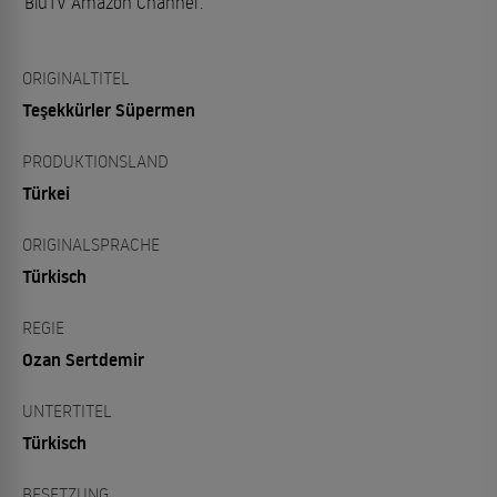
BluTV Amazon Channel
.
ORIGINALTITEL
Teşekkürler Süpermen
PRODUKTIONSLAND
Türkei
ORIGINALSPRACHE
Türkisch
REGIE
Ozan Sertdemir
UNTERTITEL
Türkisch
BESETZUNG