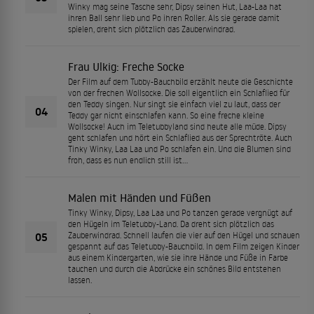
Winky mag seine Tasche sehr, Dipsy seinen Hut, Laa-Laa hat
ihren Ball sehr lieb und Po ihren Roller. Als sie gerade damit
spielen, dreht sich plötzlich das Zauberwindrad.
Frau Ulkig: Freche Socke
Der Film auf dem Tubby-Bauchbild erzählt heute die Geschichte
von der frechen Wollsocke. Die soll eigentlich ein Schlaflied für
den Teddy singen. Nur singt sie einfach viel zu laut, dass der
04
Teddy gar nicht einschlafen kann. So eine freche kleine
Wollsocke! Auch im Teletubbyland sind heute alle müde. Dipsy
geht schlafen und hört ein Schlaflied aus der Sprechtröte. Auch
Tinky Winky, Laa Laa und Po schlafen ein. Und die Blumen sind
froh, dass es nun endlich still ist...
Malen mit Händen und Füßen
Tinky Winky, Dipsy, Laa Laa und Po tanzen gerade vergnügt auf
den Hügeln im Teletubby-Land. Da dreht sich plötzlich das
05
Zauberwindrad. Schnell laufen die vier auf den Hügel und schauen
gespannt auf das Teletubby-Bauchbild. In dem Film zeigen Kinder
aus einem Kindergarten, wie sie ihre Hände und Füße in Farbe
tauchen und durch die Abdrücke ein schönes Bild entstehen
lassen.