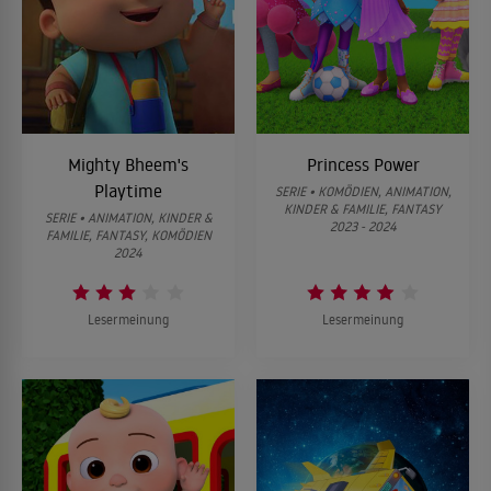
31
Episode 31
32
Episode 32
Mighty Bheem's
Princess Power
Playtime
SERIE • KOMÖDIEN, ANIMATION,
KINDER & FAMILIE, FANTASY
SERIE • ANIMATION, KINDER &
2023 - 2024
FAMILIE, FANTASY, KOMÖDIEN
2024
Lesermeinung
Lesermeinung