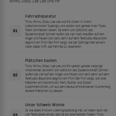
Winky, Dipsy, Laa Laa und Po-
Fahrradreparatur
Tinky Winky, Dispy, Laa Laa und Po sitzen in ihrem
tubbytronischen Superiglu und wollen sich gerade ihren Tubby
01
Toast schmecken lassen. Da dreht sich plötzlich das
Zauberwindrad! Schnell laufen die vier nach draußen auf den
Hügel und freuen sich sehr, denn auf dem Teletubby-Bauchbild
beginnt ein Film! Der Film zeigt, wie der 2jährige Ned seinem
Vater dabei hilft, das Fahrrad zu reparieren.
Plätzchen backen
Tinky Winky, Dispy, Laa Laa und Po spielen gerade vergnügt
miteinander, da dreht sich plötzlich das Zauberwindrad! Schnell
02
laufen die vier auf den Hügel und freuen sich sehr, denn auf dem
Teletubby-Bauchbild beginnt ein Film! Der Film zeigt, wie zwei
Mädchen am Küchentisch Mehl, Butter und Zucker
zusammenrühren, um aus dem daraus entstandenen Kuchenteig
leckere Plätzchen zu backen.
Unser Schwein Winnie
So wie jedes Kind ein Lieblingsspielzeug hat, so haben auch die
03
vier Teletubbies etwas, das sie am allerliebsten haben: Tinky