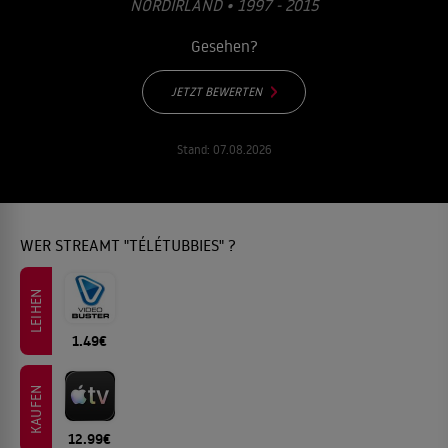
ORDIRLAND • 1997 - 2015
Gesehen?
JETZT BEWERTEN
Stand:
07.08.2026
WER STREAMT "TÉLÉTUBBIES" ?
LEIHEN
1.49€
KAUFEN
12.99€