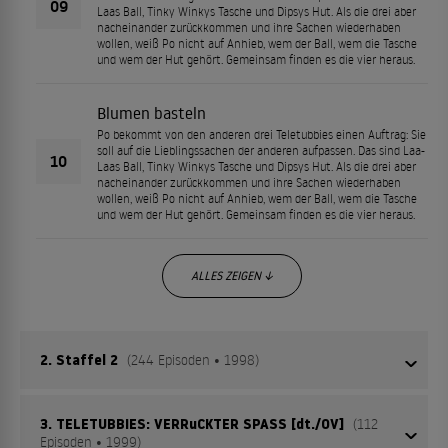
09
Laas Ball, Tinky Winkys Tasche und Dipsys Hut. Als die drei aber
nacheinander zurückkommen und ihre Sachen wiederhaben
wollen, weiß Po nicht auf Anhieb, wem der Ball, wem die Tasche
und wem der Hut gehört. Gemeinsam finden es die vier heraus.
Blumen basteln
Po bekommt von den anderen drei Teletubbies einen Auftrag: Sie
soll auf die Lieblingssachen der anderen aufpassen. Das sind Laa-
10
Laas Ball, Tinky Winkys Tasche und Dipsys Hut. Als die drei aber
nacheinander zurückkommen und ihre Sachen wiederhaben
wollen, weiß Po nicht auf Anhieb, wem der Ball, wem die Tasche
und wem der Hut gehört. Gemeinsam finden es die vier heraus.
ALLES ZEIGEN ↓
2. Staffel 2
(244 Episoden • 1998)
3. TELETUBBIES: VERRuCKTER SPASS [dt./OV]
(112
Teletubbies der Kinder-Markt für immer verändert, wenn
Episoden • 1999)