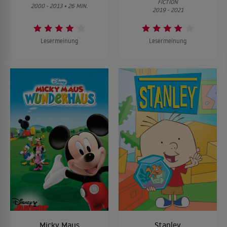
FICTION
2000 - 2013 • 26 MIN.
2019 - 2021
13
Episode 13
Lesermeinung
Lesermeinung
14
Episode 14
15
Episode 15
16
Episode 16
17
Episode 17
18
Episode 18
Micky Maus
Stanley