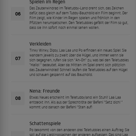
Spielen im Regen
Das Zauberwindrad im Teletubby-Land dreht sich, das Zeichen
06
dafür, dass gleich auf dem Tubby-Bauchbild ein Film beginnt. Der
Film zeigt, wie Kinder im Regen spielen und fröhlich in den
Pfützen herumpatschen. Den Teletubbies gefällt der Film so gut,
dass sie ihn sofort noch einmal sehen wollen.
Verkleiden
Tinky Winky, Dipsy, Laa Laa und Po erfinden ein neues Spiel: Sie
wandern jeweils zu zweit über die Hügel, und immer wenn sie
07
sich begegnen, rufen sie sich "Ah-Oh" zu, was bei den Teletubbies
"Hallo! " bedeutet. Aber da: Mitten im Spiel dreht sich plötzlich
das Zauberwindrad! Schnell laufen die Teletubbies auf den Hügel
und schauen gespannt auf das Bauchbild.
Nena: Freunde
08
Etwas Neues erscheint im Teletubbyland: ein Stuhl! Laa Laa
entdeckt ihn. Als aus der Sprechtröte der Befehl "Setz dich! "
kommt und danach der Befehl "Steh auf!
Schattenspiele
Po bekommt von den anderen drei Teletubbies einen Auftrag: Sie
soll auf die Lieblingssachen der anderen aufpassen. Das sind Laa