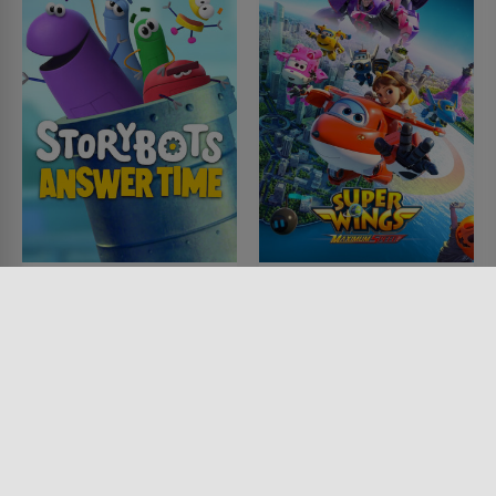
Antwortenrunde mit
Super Wings
den Storybots
SERIE • ANIMATION, KINDER &
FAMILIE, SCIENCE-FICTION
SERIE • ANIMATION, KINDER &
2014 - 2026
FAMILIE, KOMÖDIEN
2022 - 2024
Lesermeinung
Lesermeinung