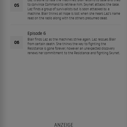
05
to convince Command to retrieve him. Skynet attacks the base.
Laz finds a group of survivalists but is soon attacked by a
machine. Blair thinks all hope is lost when she hears Laz's name
read on the radio along with the others presumed dead.
Episode 6
Blair finds Laz as the machines strike again. Laz rescues Blair
06
from certain death. She thinks the key to fighting the
Resistance is gone forever; however an unexpected discovery
renews her commitment to the Resistance and fighting Skynet.