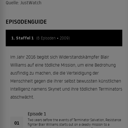
Quelle: JustWatch
EPISODENGUIDE
1. Staffel 1
(6 Episoden • 2009)
Im Jahr 2016 begibt sich Widerstandskämpfer Blair
Williams auf eine tödliche Mission, um eine Bedrohung
ausfindig zu machen, die die Verteidigung der
Menschheit gegen die ihrer selbst bewussten künstlichen
Intelligenz namens Skynet und ihre tödlichen Terminators
abschwächt.
Episode 1
Two years before the events of Terminator Salvation, Resistance
01
fighter Blair Williams starts out on a deadly mission to a