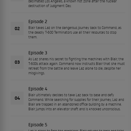
decimated Los Angeles, a known hot zone after the nuclear
destruction of Judgment Day.
Episode 2
02
Blair takes Laz on the dangerous journey back to Command, as
the deadly T-600 Terminators use all their resources to stop
them.
Episode 3
As Laz shares his secret to fighting the machines with Blair, the
03
T-600s attack again. Command now instructs Blair that she must
retreat from the battle and leave Laz alone to die, despite her
misgivings.
Episode 4
Blair ultimately decides to take Laz back to base and defy
04
Command. While searching for supplies for their journey, Laz and
Blair are trapped in an abandoned office building by a machine.
Blair jumps into an elevator shaft and is knocked unconscious.
Episode 5
Laz is alone to face the machines. Blair returns to base and tries