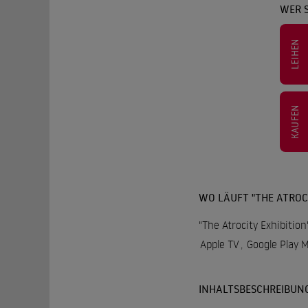
WER S
LEIHEN
KAUFEN
WO LÄUFT "THE ATROCI
"The Atrocity Exhibitio
Apple TV
,
Google Play 
INHALTSBESCHREIBUN