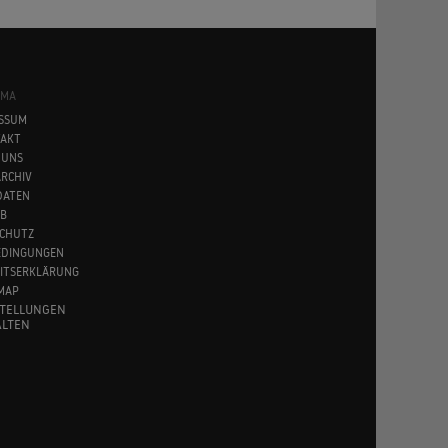
SMA
SSUM
AKT
 UNS
RCHIV
DATEN
B
CHUTZ
EDINGUNGEN
EITSERKLÄRUNG
MAP
STELLUNGEN
LTEN