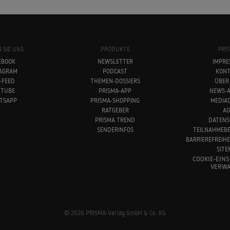
 SIE UNS
PRODUKTE
PRI
EBOOK
NEWSLETTER
IMPRE
TAGRAM
PODCAST
KONT
-FEED
THEMEN-DOSSIERS
ÜBER
UTUBE
PRISMA-APP
NEWS-A
TSAPP
PRISMA-SHOPPING
MEDIA
RATGEBER
AG
PRISMA TREND
DATENS
SENDERINFOS
TEILNAHMEB
BARRIEREFREIH
SITE
COOKIE-EIN
VERWA
© 2026 PRISMA-Verlag GmbH & Co. KG