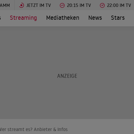
RAMM
JETZT IM TV
20:15 IM TV
22:00 IM TV
s
Streaming
Mediatheken
News
Stars
 Wer streamt es? Anbieter & Infos