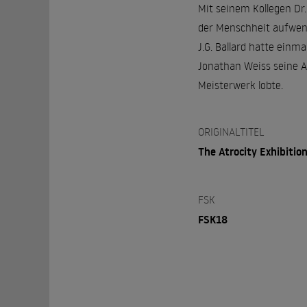
Mit seinem Kollegen Dr.
der Menschheit aufwendi
J.G. Ballard hatte einmal
Jonathan Weiss seine Ad
Meisterwerk lobte.
ORIGINALTITEL
The Atrocity Exhibitio
FSK
FSK18