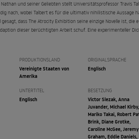
 Nathan und seiner Geliebten stellt Universitätsprofessor Travis T
g nach, wobei Talbert es für die ultimativ nihilistische Aussage hä
 gesagt, dass The Atrocity Exhibition seine einzige Novelle ist, die e
aption dieser berüchtigten Arbeit schuf. Eine experimenteller Dich
PRODUKTIONSLAND
ORIGINALSPRACHE
n
Vereinigte Staaten von
Englisch
Amerika
UNTERTITEL
BESETZUNG
Englisch
Victor Slezak, Anna
Juvander, Michael Kirby
Mariko Takai, Robert Pa
Brink, Diane Grotke,
Caroline McGee, Jeremy
Graham, Eddie Daniels,