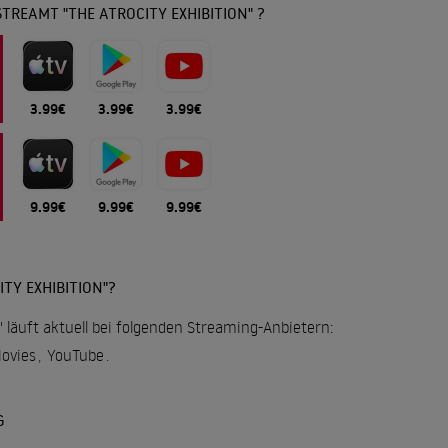
TREAMT "THE ATROCITY EXHIBITION" ?
3.99€
3.99€
3.99€
9.99€
9.99€
9.99€
TY EXHIBITION"?
n" läuft aktuell bei folgenden Streaming-Anbietern:
Movies
,
YouTube
.
G