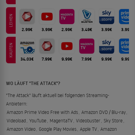
LEIHEN
2.99€
3.99€
2.99€
3.49€
3.99€
3.99€
KAUFEN
34.03€
7.99€
9.99€
7.99€
9.99€
9.99€
WO LÄUFT "THE ATTACK"?
"The Attack" läuft aktuell bei folgenden Streaming-
Anbietern:
Amazon Prime Video Free with Ads
,
Amazon DVD / Blu-ray
,
Videoload
,
YouTube
,
MagentaTV
,
Videobuster
,
Sky Store
,
Amazon Video
,
Google Play Movies
,
Apple TV
,
Amazon