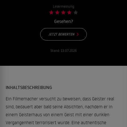
Lesermeinung
Gesehen?
JETZT BEWERTEN
Stand:
13.07.2026
INHALTSBESCHREIBUNG
Ein Filmemacher versucht zu beweisen, dass Geister real
sind, bedauert aber bald seine Absichten, nachdem er in
einem Geisterhaus von einem Geist mit einer dunklen
Vergangenheit terrorisiert wurde. Eine authentische