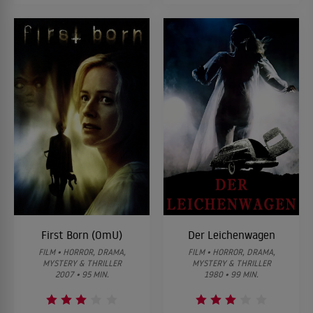
First Born (OmU)
Der Leichenwagen
FILM • HORROR, DRAMA,
FILM • HORROR, DRAMA,
MYSTERY & THRILLER
MYSTERY & THRILLER
2007 • 95 MIN.
1980 • 99 MIN.