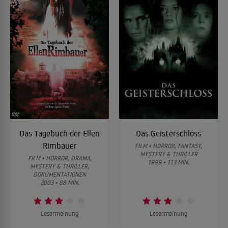
Das Tagebuch der Ellen
Das Geisterschloss
Rimbauer
FILM • HORROR, FANTASY,
MYSTERY & THRILLER
FILM • HORROR, DRAMA,
1999 • 113 MIN.
MYSTERY & THRILLER,
DOKUMENTATIONEN
2003 • 88 MIN.
Lesermeinung
Lesermeinung