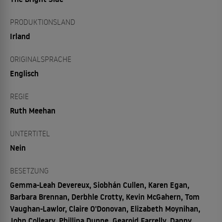
PRODUKTIONSLAND
Irland
ORIGINALSPRACHE
Englisch
REGIE
Ruth Meehan
UNTERTITEL
Nein
BESETZUNG
Gemma-Leah Devereux, Siobhán Cullen, Karen Egan,
Barbara Brennan, Derbhle Crotty, Kevin McGahern, Tom
Vaughan-Lawlor, Claire O'Donovan, Elizabeth Moynihan,
John Colleary, Phillipa Dunne, Gearoid Farrelly, Danny