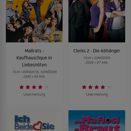
Mallrats -
Clerks 2 - Die Abhänger
Kaufhausclique in
FILM • KOMÖDIEN
2006 • 97 MIN.
Liebesnöten
FILM • ROMANTIK, KOMÖDIEN
1995 • 95 MIN.
Lesermeinung
Lesermeinung