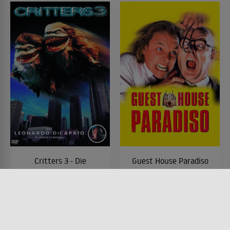
Critters 3 - Die
Guest House Paradiso
Kuschelkiller kommen
FILM • KOMÖDIEN, MYSTERY &
THRILLER
FILM • KOMÖDIEN, SCIENCE-
1999 • 90 MIN.
FICTION, HORROR, MYSTERY &
THRILLER
1991 • 86 MIN.