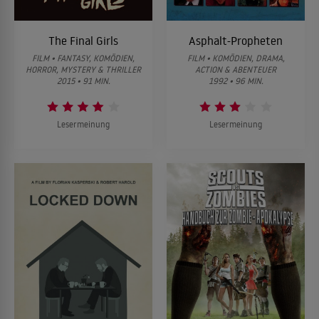
The Final Girls
Asphalt-Propheten
FILM • FANTASY, KOMÖDIEN,
FILM • KOMÖDIEN, DRAMA,
HORROR, MYSTERY & THRILLER
ACTION & ABENTEUER
2015 • 91 MIN.
1992 • 96 MIN.
Lesermeinung
Lesermeinung