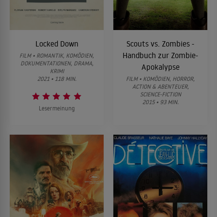
Locked Down
Scouts vs. Zombies -
Handbuch zur Zombie-
FILM • ROMANTIK, KOMÖDIEN,
DOKUMENTATIONEN, DRAMA,
Apokalypse
KRIMI
2021 • 118 MIN.
FILM • KOMÖDIEN, HORROR,
ACTION & ABENTEUER,
SCIENCE-FICTION
2015 • 93 MIN.
Lesermeinung