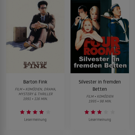
Barton Fink
Silvester in fremden
Betten
FILM • KOMÖDIEN, DRAMA,
MYSTERY & THRILLER
FILM • KOMÖDIEN
1991 • 116 MIN.
1995 • 98 MIN.
Lesermeinung
Lesermeinung