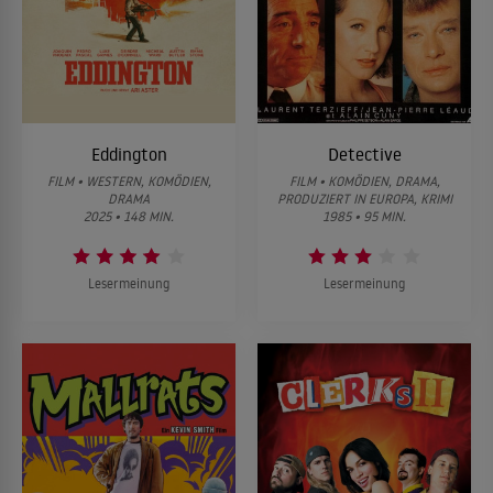
Eddington
Detective
FILM • WESTERN, KOMÖDIEN,
FILM • KOMÖDIEN, DRAMA,
DRAMA
PRODUZIERT IN EUROPA, KRIMI
2025 • 148 MIN.
1985 • 95 MIN.
Lesermeinung
Lesermeinung