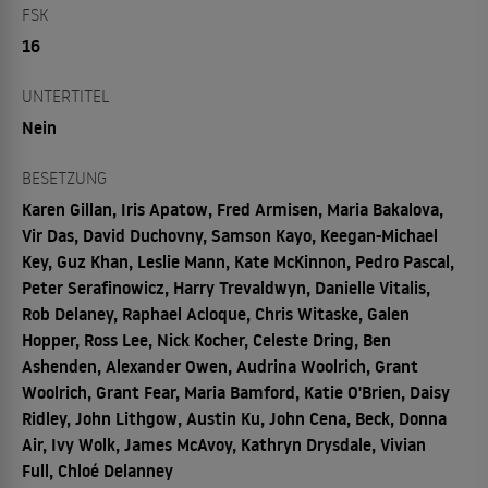
FSK
16
UNTERTITEL
Nein
BESETZUNG
Karen Gillan, Iris Apatow, Fred Armisen, Maria Bakalova,
Vir Das, David Duchovny, Samson Kayo, Keegan-Michael
Key, Guz Khan, Leslie Mann, Kate McKinnon, Pedro Pascal,
Peter Serafinowicz, Harry Trevaldwyn, Danielle Vitalis,
Rob Delaney, Raphael Acloque, Chris Witaske, Galen
Hopper, Ross Lee, Nick Kocher, Celeste Dring, Ben
Ashenden, Alexander Owen, Audrina Woolrich, Grant
Woolrich, Grant Fear, Maria Bamford, Katie O'Brien, Daisy
Ridley, John Lithgow, Austin Ku, John Cena, Beck, Donna
Air, Ivy Wolk, James McAvoy, Kathryn Drysdale, Vivian
Full, Chloé Delanney