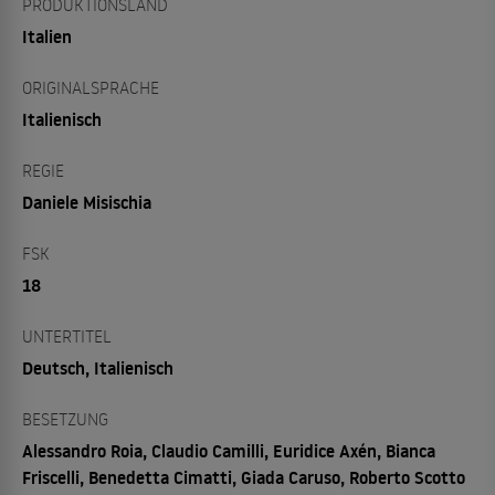
PRODUKTIONSLAND
Italien
ORIGINALSPRACHE
Italienisch
REGIE
Daniele Misischia
FSK
18
UNTERTITEL
Deutsch, Italienisch
BESETZUNG
Alessandro Roia, Claudio Camilli, Euridice Axén, Bianca
Friscelli, Benedetta Cimatti, Giada Caruso, Roberto Scotto