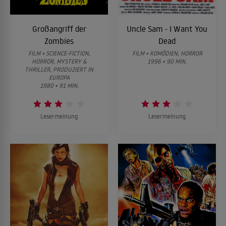
Großangriff der
Uncle Sam - I Want You
Zombies
Dead
FILM • SCIENCE-FICTION,
FILM • KOMÖDIEN, HORROR
HORROR, MYSTERY &
1996 • 90 MIN.
THRILLER, PRODUZIERT IN
EUROPA
1980 • 91 MIN.
Lesermeinung
Lesermeinung