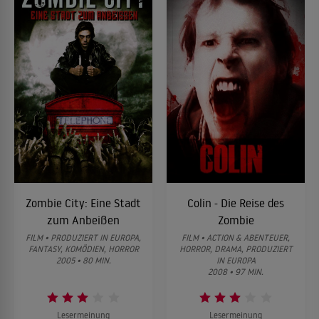
Zombie City: Eine Stadt
Colin - Die Reise des
zum Anbeißen
Zombie
FILM • PRODUZIERT IN EUROPA,
FILM • ACTION & ABENTEUER,
FANTASY, KOMÖDIEN, HORROR
HORROR, DRAMA, PRODUZIERT
2005 • 80 MIN.
IN EUROPA
2008 • 97 MIN.
Lesermeinung
Lesermeinung