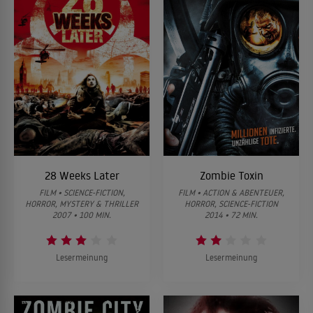
28 Weeks Later
Zombie Toxin
FILM • SCIENCE-FICTION,
FILM • ACTION & ABENTEUER,
HORROR, MYSTERY & THRILLER
HORROR, SCIENCE-FICTION
2007 • 100 MIN.
2014 • 72 MIN.
Lesermeinung
Lesermeinung