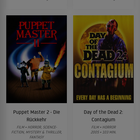
Puppet Master 2 - Die
Day of the Dead 2:
Rückkehr
Contagium
FILM • HORROR, SCIENCE-
FILM • HORROR
FICTION, MYSTERY & THRILLER,
2005 • 103 MIN.
FANTASY