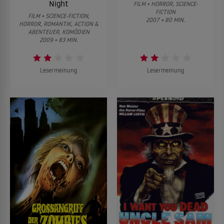
Night
FILM • HORROR, SCIENCE-
FICTION
FILM • SCIENCE-FICTION,
2007 • 80 MIN.
HORROR, ROMANTIK, ACTION &
ABENTEUER, KOMÖDIEN
2009 • 83 MIN.
Lesermeinung
Lesermeinung