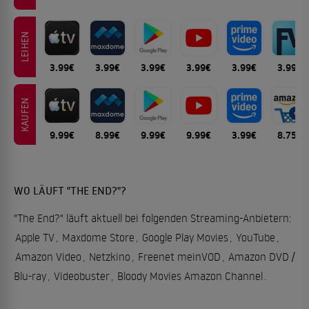
LEIHEN
3.99€
3.99€
3.99€
3.99€
3.99€
3.99€
KAUFEN
9.99€
8.99€
9.99€
9.99€
3.99€
8.75€
WO LÄUFT "THE END?"?
"The End?" läuft aktuell bei folgenden Streaming-Anbietern:
Apple TV
,
Maxdome Store
,
Google Play Movies
,
YouTube
,
Amazon Video
,
Netzkino
,
Freenet meinVOD
,
Amazon DVD /
Blu-ray
,
Videobuster
,
Bloody Movies Amazon Channel
.