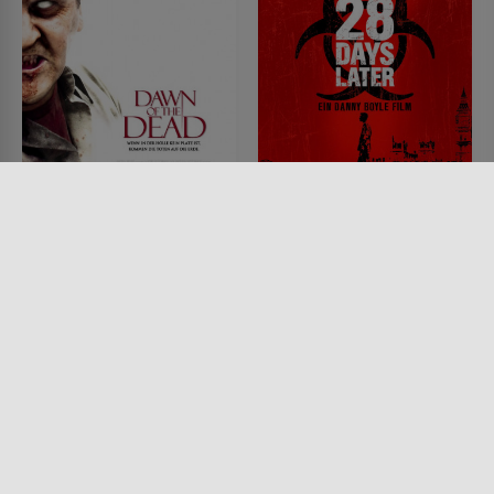
Die Nacht der Zombies
28 Tage später
FILM • HORROR, ACTION &
FILM • SCIENCE-FICTION,
ABENTEUER, SCIENCE-FICTION
HORROR, DRAMA, MYSTERY &
2004 • 101 MIN.
THRILLER
2002 • 113 MIN.