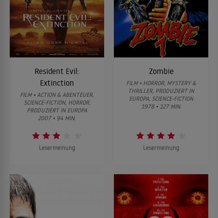
Resident Evil:
Zombie
Extinction
FILM • HORROR, MYSTERY &
THRILLER, PRODUZIERT IN
FILM • ACTION & ABENTEUER,
EUROPA, SCIENCE-FICTION
SCIENCE-FICTION, HORROR,
1978 • 127 MIN.
PRODUZIERT IN EUROPA
2007 • 94 MIN.
Lesermeinung
Lesermeinung