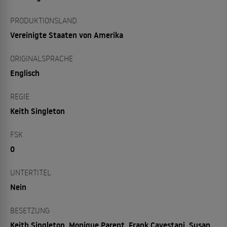
PRODUKTIONSLAND
Vereinigte Staaten von Amerika
ORIGINALSPRACHE
Englisch
REGIE
Keith Singleton
FSK
0
UNTERTITEL
Nein
BESETZUNG
Keith Singleton, Monique Parent, Frank Cavestani, Susan