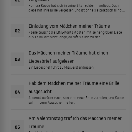
Komura Kaede hat sich in seine Sitznachbarin verliebt. Doch
diese hat ihre Brille vergessen und ist ohne sie praktisch blind …
Einladung vom Mädchen meiner Träume
02
Kaede tauscht die LINE-Kontaktdaten mit seiner großen Liebe
aus. Es dauert nicht lange, da ruft sie ihn zu sich …
Das Mädchen meiner Träume hat einen
03
Liebesbrief aufgelesen
Ein Liebesbrief führt zu Missverständnissen.
Hab dem Mädchen meiner Träume eine Brille
ausgesucht
04
Ai denkt darüber nach, sich eine neue Brille zu holen, und Kaede
soll ihr beim Aussuchen helfen.
Am Valentinstag traf ich das Mädchen meiner
Träume
05