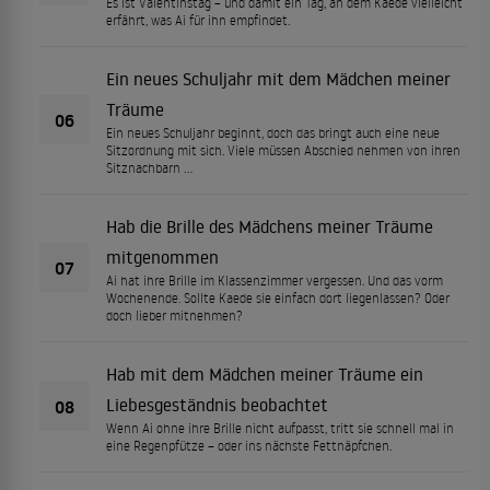
Es ist Valentinstag – und damit ein Tag, an dem Kaede vielleicht
erfährt, was Ai für ihn empfindet.
Ein neues Schuljahr mit dem Mädchen meiner
Träume
06
Ein neues Schuljahr beginnt, doch das bringt auch eine neue
Sitzordnung mit sich. Viele müssen Abschied nehmen von ihren
Sitznachbarn …
Hab die Brille des Mädchens meiner Träume
mitgenommen
07
Ai hat ihre Brille im Klassenzimmer vergessen. Und das vorm
Wochenende. Sollte Kaede sie einfach dort liegenlassen? Oder
doch lieber mitnehmen?
Hab mit dem Mädchen meiner Träume ein
Liebesgeständnis beobachtet
08
Wenn Ai ohne ihre Brille nicht aufpasst, tritt sie schnell mal in
eine Regenpfütze – oder ins nächste Fettnäpfchen.