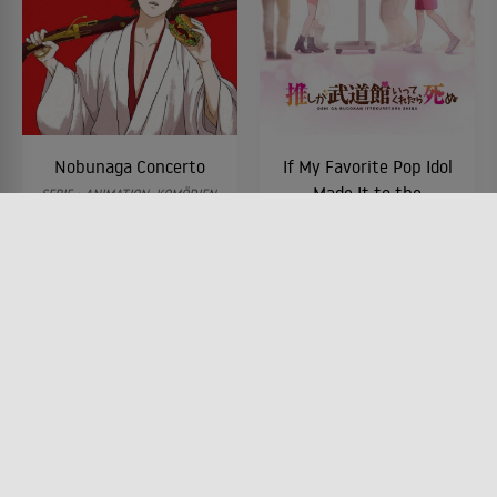
Nobunaga Concerto
If My Favorite Pop Idol
Made It to the
SERIE • ANIMATION, KOMÖDIEN,
SCIENCE-FICTION, DRAMA,
Budokan, I Would Die
HISTORISCH
2014
SERIE • KOMÖDIEN, DRAMA,
ANIMATION
2020
Lesermeinung
Lesermeinung