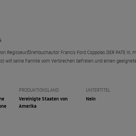
G
 von Regisseur/Drehbuchautor Francis Ford Coppolas DER PATE III, 
no) will seine Familie vom Verbrechen befreien und einen geeigne
PRODUKTIONSLAND
UNTERTITEL
he
Vereinigte Staaten von
Nein
one
Amerika