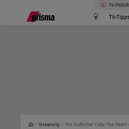
TV-PROG
TV-Tipp
Streaming
The Godfather Coda: The Death o