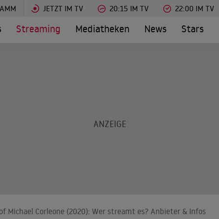
RAMM
JETZT IM TV
20:15 IM TV
22:00 IM TV
s
Streaming
Mediatheken
News
Stars
f Michael Corleone (2020): Wer streamt es? Anbieter & Infos