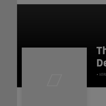
T
D
• VER