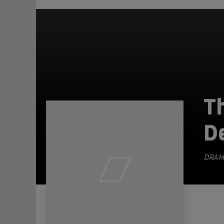
T
D
DRAM