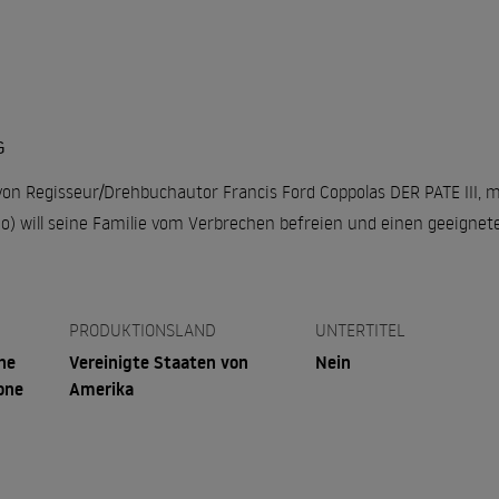
G
 von Regisseur/Drehbuchautor Francis Ford Coppolas DER PATE III, 
no) will seine Familie vom Verbrechen befreien und einen geeigne
PRODUKTIONSLAND
UNTERTITEL
he
Vereinigte Staaten von
Nein
one
Amerika