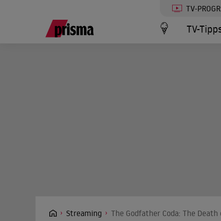
TV-PROG
TV-Tipp
Streaming
The Godfather Coda: The Death o