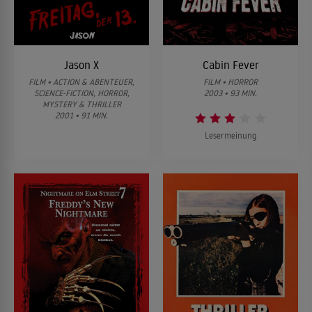
Jason X
Cabin Fever
FILM • ACTION & ABENTEUER,
FILM • HORROR
SCIENCE-FICTION, HORROR,
2003 • 93 MIN.
MYSTERY & THRILLER
2001 • 91 MIN.
Lesermeinung