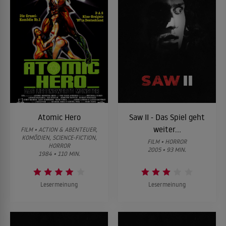
Atomic Hero
Saw II - Das Spiel geht
weiter...
FILM • ACTION & ABENTEUER,
KOMÖDIEN, SCIENCE-FICTION,
FILM • HORROR
HORROR
2005 • 93 MIN.
1984 • 110 MIN.
Lesermeinung
Lesermeinung