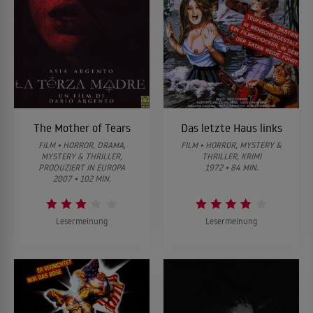
The Mother of Tears
Das letzte Haus links
FILM • HORROR, DRAMA,
FILM • HORROR, MYSTERY &
MYSTERY & THRILLER,
THRILLER, KRIMI
PRODUZIERT IN EUROPA
1972 • 84 MIN.
2007 • 102 MIN.
Lesermeinung
Lesermeinung