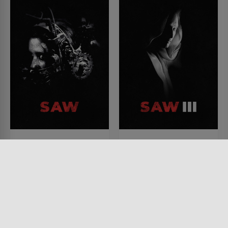
Wessen Blut wird
Saw III - Hast du das
fließen?
Leben verdient?
FILM • HORROR, MYSTERY &
FILM • HORROR, MYSTERY &
THRILLER, KRIMI
THRILLER, KRIMI
2004 • 103 MIN.
2006 • 108 MIN.
Lesermeinung
Lesermeinung