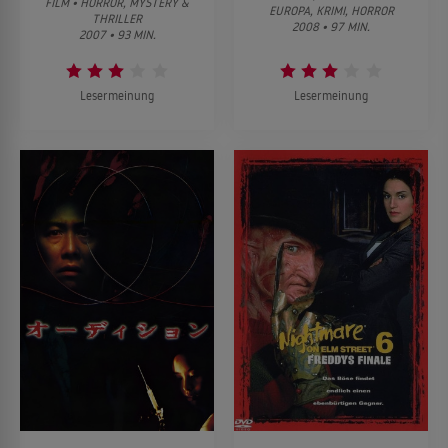
FILM • HORROR, MYSTERY &
EUROPA, KRIMI, HORROR
THRILLER
2008 • 97 MIN.
2007 • 93 MIN.
Lesermeinung
Lesermeinung