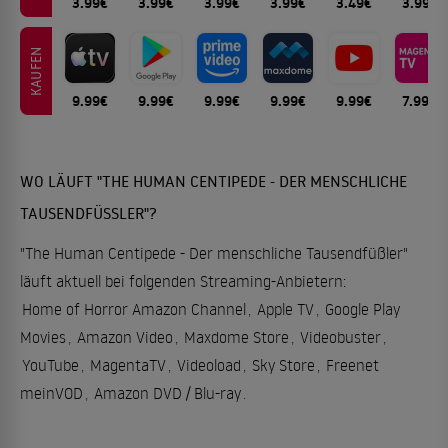
3.99€
3.99€
3.99€
3.99€
3.49€
3.99€
KAUFEN
9.99€
9.99€
9.99€
9.99€
9.99€
7.99€
WO LÄUFT "THE HUMAN CENTIPEDE - DER MENSCHLICHE
TAUSENDFÜSSLER"?
"The Human Centipede - Der menschliche Tausendfüßler"
läuft aktuell bei folgenden Streaming-Anbietern:
Home of Horror Amazon Channel
,
Apple TV
,
Google Play
Movies
,
Amazon Video
,
Maxdome Store
,
Videobuster
,
YouTube
,
MagentaTV
,
Videoload
,
Sky Store
,
Freenet
meinVOD
,
Amazon DVD / Blu-ray
.