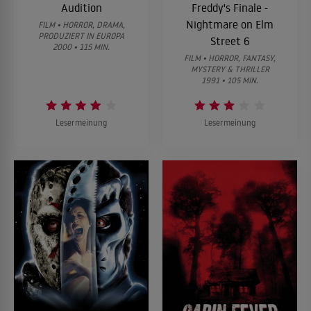
Audition
Freddy's Finale -
Nightmare on Elm
FILM • HORROR, DRAMA,
PRODUZIERT IN EUROPA
Street 6
2000 • 115 MIN.
FILM • HORROR, FANTASY,
MYSTERY & THRILLER
1991 • 105 MIN.
Lesermeinung
Lesermeinung