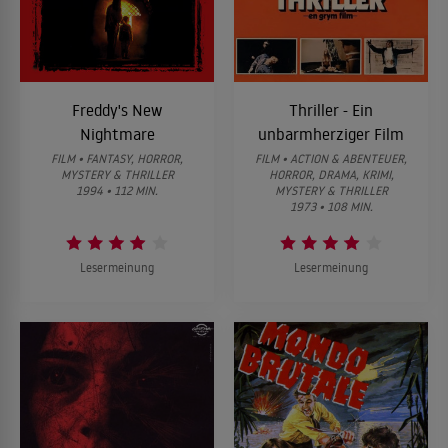
Freddy's New
Thriller - Ein
Nightmare
unbarmherziger Film
FILM • FANTASY, HORROR,
FILM • ACTION & ABENTEUER,
MYSTERY & THRILLER
HORROR, DRAMA, KRIMI,
1994 • 112 MIN.
MYSTERY & THRILLER
1973 • 108 MIN.
Lesermeinung
Lesermeinung