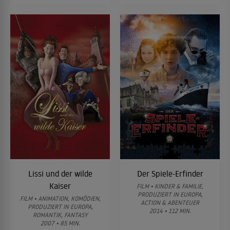
Lissi und der wilde
Der Spiele-Erfinder
Kaiser
FILM • KINDER & FAMILIE,
PRODUZIERT IN EUROPA,
FILM • ANIMATION, KOMÖDIEN,
ACTION & ABENTEUER
PRODUZIERT IN EUROPA,
2014 • 112 MIN.
ROMANTIK, FANTASY
2007 • 85 MIN.