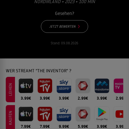
ORDIRLAND • 2023 • 100 MIN
Gesehen?
JETZT BEWERTEN
Stand:
09.08.2026
WER STREAMT "THE INVENTOR" ?
LEIHEN
3.99€
3.99€
3.99€
2.99€
3.99€
2.99€
KAUFEN
7.99€
7.99€
9.99€
5.99€
3.99€
3.99€