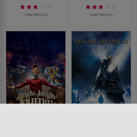
Lesermeinung
Lesermeinung
Jingle Jangle Journey:
Der Polarexpress
Abenteuerliche
FILM • ANIMATION, KINDER &