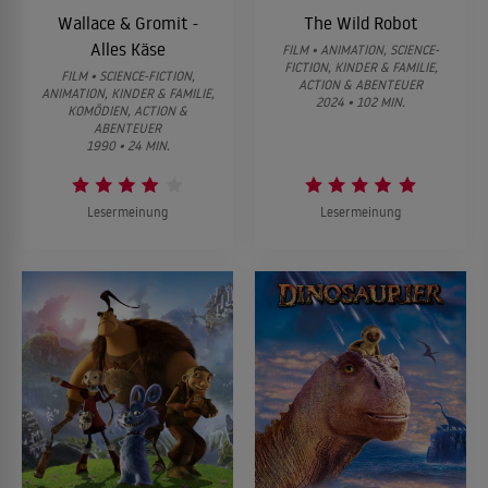
Wallace & Gromit -
The Wild Robot
Alles Käse
FILM • ANIMATION, SCIENCE-
FICTION, KINDER & FAMILIE,
FILM • SCIENCE-FICTION,
ACTION & ABENTEUER
ANIMATION, KINDER & FAMILIE,
2024 • 102 MIN.
KOMÖDIEN, ACTION &
ABENTEUER
1990 • 24 MIN.
Lesermeinung
Lesermeinung