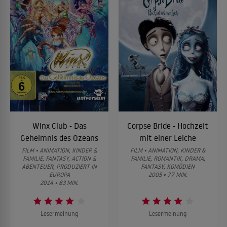
Winx Club - Das
Corpse Bride - Hochzeit
Geheimnis des Ozeans
mit einer Leiche
FILM • ANIMATION, KINDER &
FILM • ANIMATION, KINDER &
FAMILIE, FANTASY, ACTION &
FAMILIE, ROMANTIK, DRAMA,
ABENTEUER, PRODUZIERT IN
FANTASY, KOMÖDIEN
EUROPA
2005 • 77 MIN.
2014 • 83 MIN.
Lesermeinung
Lesermeinung