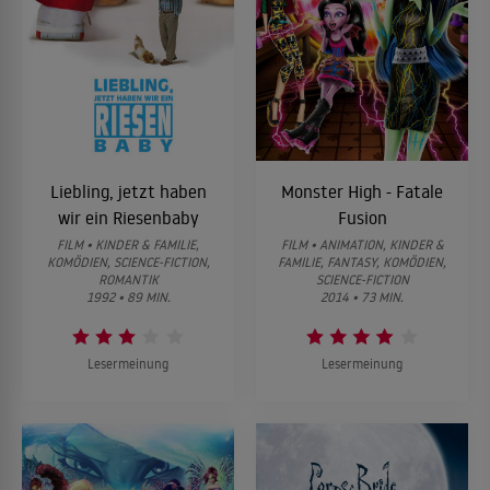
Liebling, jetzt haben
Monster High - Fatale
wir ein Riesenbaby
Fusion
FILM • KINDER & FAMILIE,
FILM • ANIMATION, KINDER &
KOMÖDIEN, SCIENCE-FICTION,
FAMILIE, FANTASY, KOMÖDIEN,
ROMANTIK
SCIENCE-FICTION
1992 • 89 MIN.
2014 • 73 MIN.
Lesermeinung
Lesermeinung