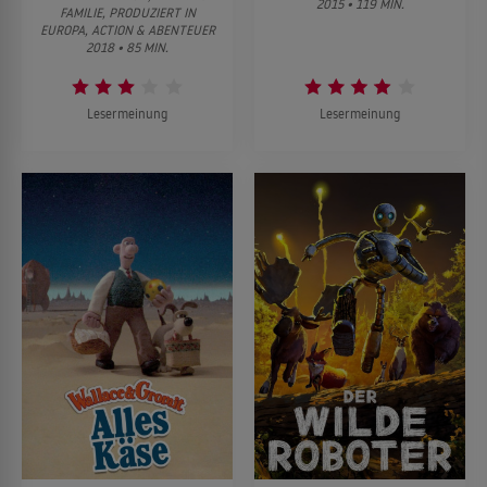
2015 • 119 MIN.
FAMILIE, PRODUZIERT IN
EUROPA, ACTION & ABENTEUER
2018 • 85 MIN.
Lesermeinung
Lesermeinung