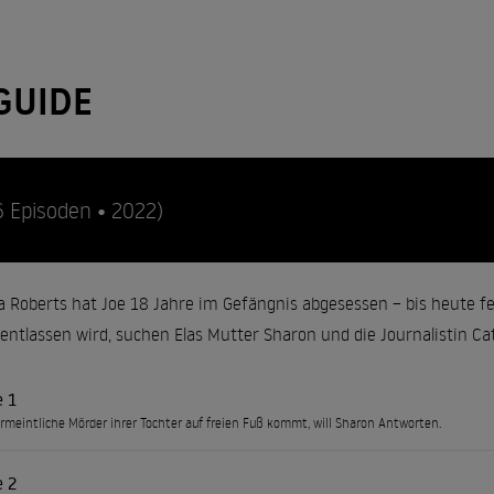
GUIDE
6 Episoden • 2022)
a Roberts hat Joe 18 Jahre im Gefängnis abgesessen – bis heute feh
t entlassen wird, suchen Elas Mutter Sharon und die Journalistin C
e 1
ermeintliche Mörder ihrer Tochter auf freien Fuß kommt, will Sharon Antworten.
e 2