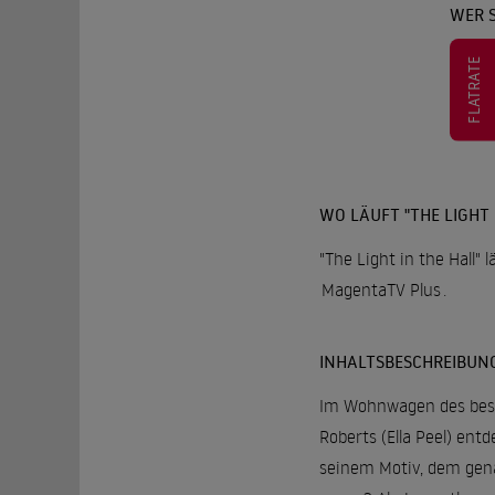
WER S
FLATRATE
WO LÄUFT "THE LIGHT 
"The Light in the Hall" 
MagentaTV Plus
.
INHALTSBESCHREIBUN
Im Wohnwagen des besch
Roberts (Ella Peel) en
seinem Motiv, dem gena