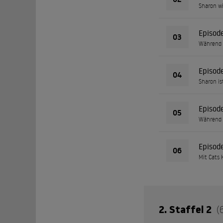
Sharon wi
Episod
03
Während C
Episod
04
Sharon is
Episod
05
Während C
Episod
06
Mit Cats 
2. Staffel 2
(