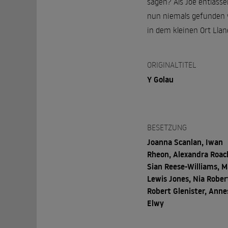
sagen? Als Joe entlasse
nun niemals gefunden w
in dem kleinen Ort Llan
ORIGINALTITEL
Y Golau
BESETZUNG
Joanna Scanlan, Iwan
Rheon, Alexandra Roac
Sian Reese-Williams, M
Lewis Jones, Nia Rober
Robert Glenister, Anne
Elwy