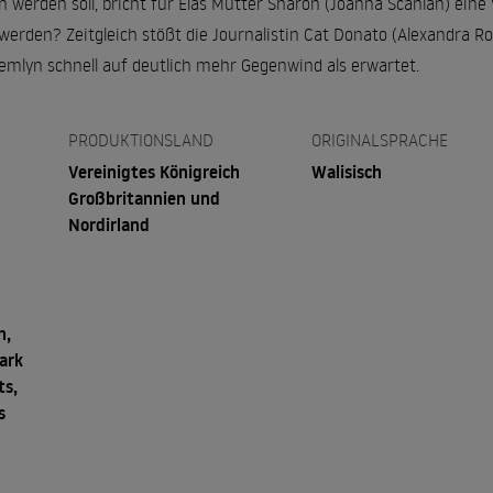
n werden soll, bricht für Elas Mutter Sharon (Joanna Scanlan) ei
erden? Zeitgleich stößt die Journalistin Cat Donato (Alexandra Ro
emlyn schnell auf deutlich mehr Gegenwind als erwartet.
PRODUKTIONSLAND
ORIGINALSPRACHE
Vereinigtes Königreich
Walisisch
Großbritannien und
Nordirland
h,
ark
ts,
s