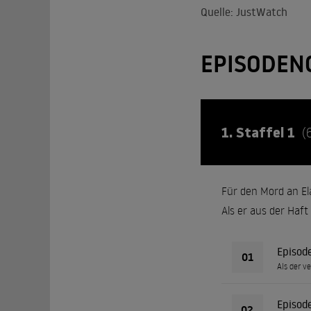
Quelle: JustWatch
EPISODEN
1. Staffel 1
(
Für den Mord an El
Als er aus der Haf
Episod
01
Als der v
Episod
02