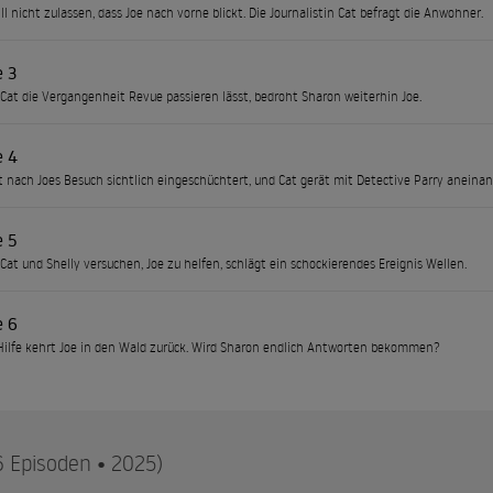
ll nicht zulassen, dass Joe nach vorne blickt. Die Journalistin Cat befragt die Anwohner.
e 3
at die Vergangenheit Revue passieren lässt, bedroht Sharon weiterhin Joe.
e 4
t nach Joes Besuch sichtlich eingeschüchtert, und Cat gerät mit Detective Parry aneinan
e 5
at und Shelly versuchen, Joe zu helfen, schlägt ein schockierendes Ereignis Wellen.
e 6
Hilfe kehrt Joe in den Wald zurück. Wird Sharon endlich Antworten bekommen?
6 Episoden • 2025)