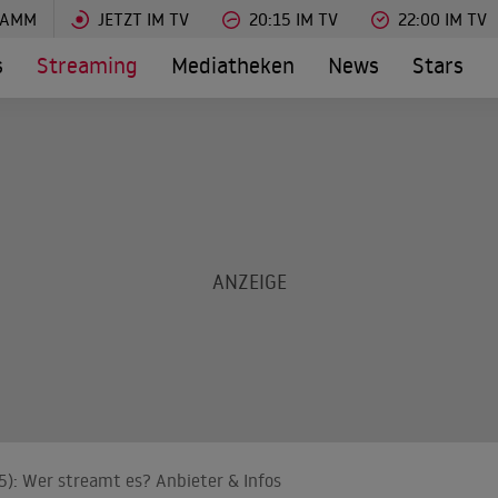
RAMM
JETZT IM TV
20:15 IM TV
22:00 IM TV
s
Streaming
Mediatheken
News
Stars
25): Wer streamt es? Anbieter & Infos