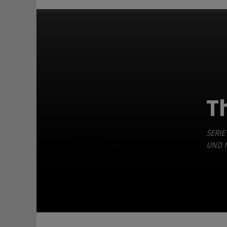
Th
SERIE
TEILEN
ND N