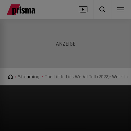
Streaming
The Little Lies We All Tell (2022): Wer str