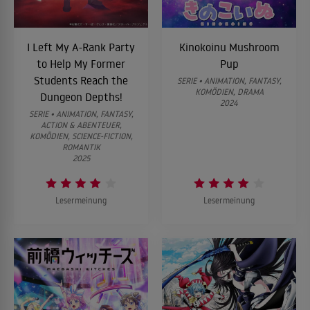
I Left My A-Rank Party
Kinokoinu Mushroom
to Help My Former
Pup
Students Reach the
SERIE • ANIMATION, FANTASY,
KOMÖDIEN, DRAMA
Dungeon Depths!
2024
SERIE • ANIMATION, FANTASY,
ACTION & ABENTEUER,
KOMÖDIEN, SCIENCE-FICTION,
ROMANTIK
2025
Lesermeinung
Lesermeinung