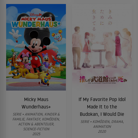
Micky Maus
If My Favorite Pop Idol
Wunderhaus+
Made It to the
Budokan, I Would Die
SERIE • ANIMATION, KINDER &
FAMILIE, FANTASY, KOMÖDIEN,
SERIE • KOMÖDIEN, DRAMA,
ACTION & ABENTEUER,
ANIMATION
SCIENCE-FICTION
2020
2025