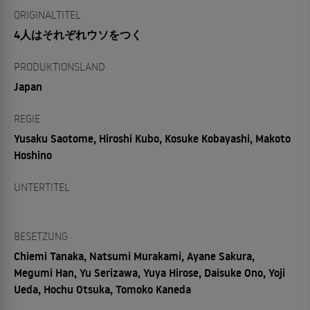
ORIGINALTITEL
4人はそれぞれウソをつく
PRODUKTIONSLAND
Japan
REGIE
Yusaku Saotome, Hiroshi Kubo, Kosuke Kobayashi, Makoto
Hoshino
UNTERTITEL
BESETZUNG
Chiemi Tanaka, Natsumi Murakami, Ayane Sakura,
Megumi Han, Yu Serizawa, Yuya Hirose, Daisuke Ono, Yoji
Ueda, Hochu Otsuka, Tomoko Kaneda