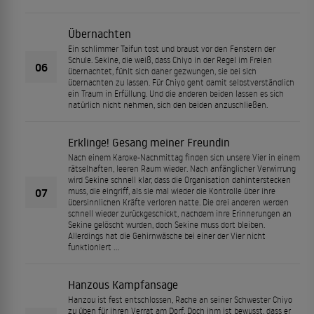
Übernachten
Ein schlimmer Taifun tost und braust vor den Fenstern der
Schule. Sekine, die weiß, dass Chiyo in der Regel im Freien
06
übernachtet, fühlt sich daher gezwungen, sie bei sich
übernachten zu lassen. Für Chiyo geht damit selbstverständlich
ein Traum in Erfüllung. Und die anderen beiden lassen es sich
natürlich nicht nehmen, sich den beiden anzuschließen.
Erklinge! Gesang meiner Freundin
Nach einem Karoke-Nachmittag finden sich unsere Vier in einem
rätselhaften, leeren Raum wieder. Nach anfänglicher Verwirrung
wird Sekine schnell klar, dass die Organisation dahinterstecken
07
muss, die eingriff, als sie mal wieder die Kontrolle über ihre
übersinnlichen Kräfte verloren hatte. Die drei anderen werden
schnell wieder zurückgeschickt, nachdem ihre Erinnerungen an
Sekine gelöscht wurden, doch Sekine muss dort bleiben.
Allerdings hat die Gehirnwäsche bei einer der Vier nicht
funktioniert …
Hanzous Kampfansage
Hanzou ist fest entschlossen, Rache an seiner Schwester Chiyo
zu üben für ihren Verrat am Dorf. Doch ihm ist bewusst, dass er