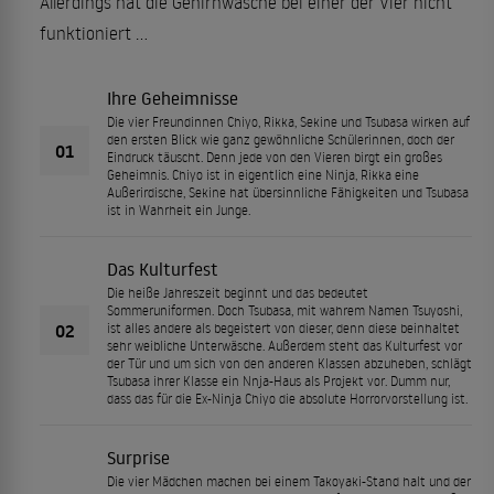
Allerdings hat die Gehirnwäsche bei einer der Vier nicht
funktioniert …
Ihre Geheimnisse
Die vier Freundinnen Chiyo, Rikka, Sekine und Tsubasa wirken auf
den ersten Blick wie ganz gewöhnliche Schülerinnen, doch der
01
Eindruck täuscht. Denn jede von den Vieren birgt ein großes
Geheimnis. Chiyo ist in eigentlich eine Ninja, Rikka eine
Außerirdische, Sekine hat übersinnliche Fähigkeiten und Tsubasa
ist in Wahrheit ein Junge.
Das Kulturfest
Die heiße Jahreszeit beginnt und das bedeutet
Sommeruniformen. Doch Tsubasa, mit wahrem Namen Tsuyoshi,
02
ist alles andere als begeistert von dieser, denn diese beinhaltet
sehr weibliche Unterwäsche. Außerdem steht das Kulturfest vor
der Tür und um sich von den anderen Klassen abzuheben, schlägt
Tsubasa ihrer Klasse ein Nnja-Haus als Projekt vor. Dumm nur,
dass das für die Ex-Ninja Chiyo die absolute Horrorvorstellung ist.
Surprise
Die vier Mädchen machen bei einem Takoyaki-Stand halt und der