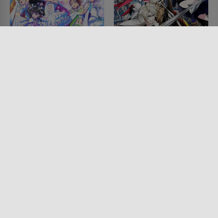
Maebashi Witches
The Exiled Heavy
Knight Knows How to
SERIE • SCIENCE-FICTION,
DRAMA, ANIMATION
Game the System
2025
SERIE • ANIMATION, FANTASY,
ACTION & ABENTEUER,
SCIENCE-FICTION
2026
Lesermeinung
Lesermeinung