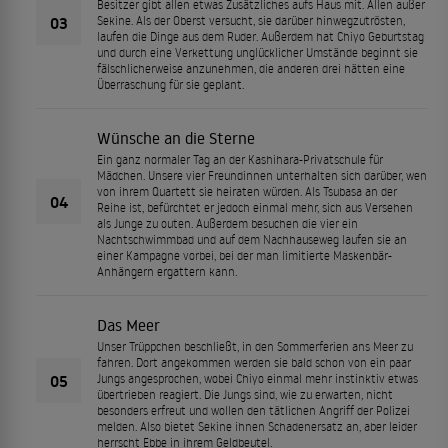
Besitzer gibt allen etwas Zusätzliches aufs Haus mit. Allen außer
03
Sekine. Als der Oberst versucht, sie darüber hinwegzutrösten,
laufen die Dinge aus dem Ruder. Außerdem hat Chiyo Geburtstag
und durch eine Verkettung unglücklicher Umstände beginnt sie
fälschlicherweise anzunehmen, die anderen drei hätten eine
Überraschung für sie geplant.
Wünsche an die Sterne
Ein ganz normaler Tag an der Kashihara-Privatschule für
Mädchen. Unsere vier Freundinnen unterhalten sich darüber, wen
von ihrem Quartett sie heiraten würden. Als Tsubasa an der
04
Reihe ist, befürchtet er jedoch einmal mehr, sich aus Versehen
als Junge zu outen. Außerdem besuchen die vier ein
Nachtschwimmbad und auf dem Nachhauseweg laufen sie an
einer Kampagne vorbei, bei der man limitierte Maskenbär-
Anhängern ergattern kann.
Das Meer
Unser Trüppchen beschließt, in den Sommerferien ans Meer zu
fahren. Dort angekommen werden sie bald schon von ein paar
05
Jungs angesprochen, wobei Chiyo einmal mehr instinktiv etwas
übertrieben reagiert. Die Jungs sind, wie zu erwarten, nicht
besonders erfreut und wollen den tätlichen Angriff der Polizei
melden. Also bietet Sekine ihnen Schadenersatz an, aber leider
herrscht Ebbe in ihrem Geldbeutel.