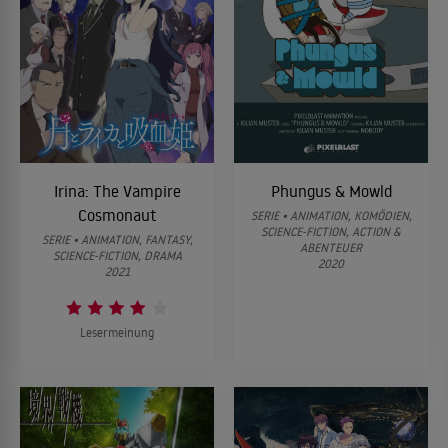
Irina: The Vampire
Phungus & Mowld
Cosmonaut
SERIE • ANIMATION, KOMÖDIEN,
SCIENCE-FICTION, ACTION &
SERIE • ANIMATION, FANTASY,
ABENTEUER
SCIENCE-FICTION, DRAMA
2020
2021
Lesermeinung