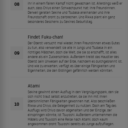
08
ihr in einem fairen Kampf nicht gewachsen ist. Allerdings weiß er
auch, dass Chiyo einen Schwachpunkt hat: ihre Freundinnen.
Derweil geraten Sekine und Tsubasa aneinander und ihre
Freundschaft droht zu zerbrechen. Und Rikka plant ein ganz
besonderes Geschenk zu Sekines Geburtstag.
Findet Fuku-chan!
Der Oberst versucht mal wieder, ihren Freundinnen etwas Gutes
zu tun, also verwandelt sie alle in Jungs und Tsubasa in ein
09
richtiges Mädchen, doch die Welt, die sie so erschafft, ist alles
andere als ein Zuckerschleck. Außerdem treibt das Haustier des
Oberst sein Unwesen auf der Erde, nachdem es durchgebrannt ist.
Und wie zu erwarten, verfügt es über einige Fähigkeiten und
Eigenheiten, die den Erdlingen gefährlich werden könnten.
Atami
Sekine gewinnt einen Ausflug in den Vergnügungspark, den sie
sich nicht traut selbst anzutreten, da sie ihn mit ihren
übersinnlichen Fähigkeiten gewonnen hat. Also beschließen
10
Rikka und Chiyo, die Gelegenheit zu nutzen. Doch am Tag des
Ausflugs wird Chiyo davon abgehalten und der Einzige, der
einspringen könnte, ist Tsuyoshi. Außerdem unternehmen die
Mädels und Tsuyoshi eine Reise nach Atami, doch kaum
angekommen droht Tsuyoshi bereits als Junge aufzufliegen.