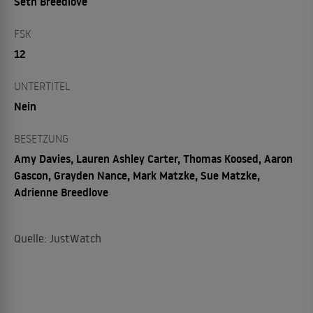
Seth Breedlove
FSK
12
UNTERTITEL
Nein
BESETZUNG
Amy Davies, Lauren Ashley Carter, Thomas Koosed, Aaron
Gascon, Grayden Nance, Mark Matzke, Sue Matzke,
Adrienne Breedlove
Quelle: JustWatch