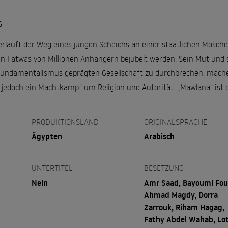
G
verläuft der Weg eines jungen Scheichs an einer staatlichen Mosch
 Fatwas von Millionen Anhängern bejubelt werden. Sein Mut und sei
Fundamentalismus geprägten Gesellschaft zu durchbrechen, mache
jedoch ein Machtkampf um Religion und Autorität. „Mawlana“ ist e
PRODUKTIONSLAND
ORIGINALSPRACHE
Ägypten
Arabisch
UNTERTITEL
BESETZUNG
Nein
Amr Saad, Bayoumi Fou
Ahmad Magdy, Dorra
Zarrouk, Riham Hagag,
Fathy Abdel Wahab, Lo