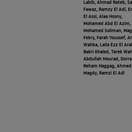
Labib, Ahmad Rateb, S
Fawaz, Ramzy El Adl, 
El Assi, Alaa Hosny,
Mohamed Abd El Azim,
Mohamed Soliman, Ma
Fekry, Farah Youssef, A
Wahba, Laila Ezz El Ara
Bakri Khaled, Tarek Wal
Abdullah Mourad, Dorra
Reham Haggag, Ahmed
Magdy, Ramzi El Adl