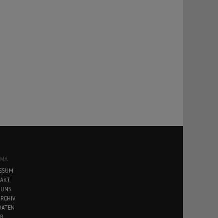
SMA
SSUM
AKT
 UNS
RCHIV
DATEN
B