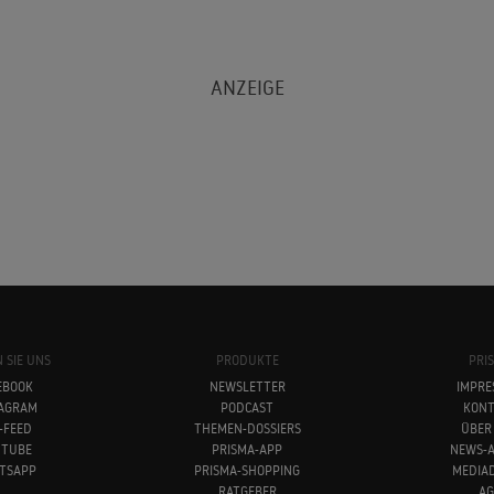
 SIE UNS
PRODUKTE
PRI
EBOOK
NEWSLETTER
IMPRE
TAGRAM
PODCAST
KONT
-FEED
THEMEN-DOSSIERS
ÜBER
UTUBE
PRISMA-APP
NEWS-A
TSAPP
PRISMA-SHOPPING
MEDIA
RATGEBER
AG