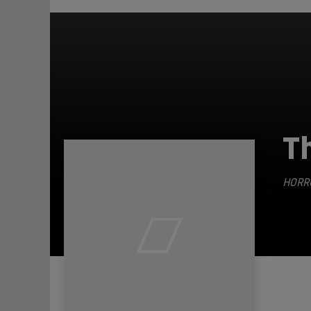
T
HORR