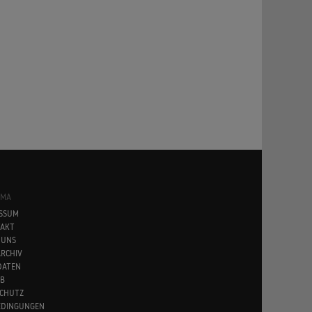
SMA
SSUM
AKT
 UNS
RCHIV
DATEN
B
CHUTZ
EDINGUNGEN