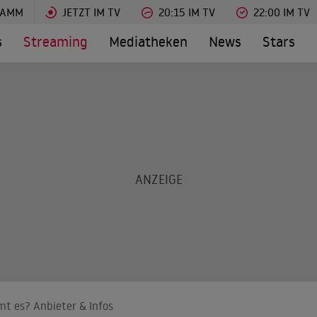
RAMM
JETZT IM TV
20:15 IM TV
22:00 IM TV
s
Streaming
Mediatheken
News
Stars
mt es? Anbieter & Infos