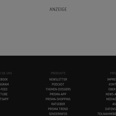
 SIE UNS
PRODUKTE
PRI
EBOOK
NEWSLETTER
IMPRE
TAGRAM
PODCAST
KONT
-FEED
THEMEN-DOSSIERS
ÜBER
UTUBE
PRISMA-APP
NEWS-A
TSAPP
PRISMA-SHOPPING
MEDIA
RATGEBER
AG
PRISMA TREND
DATENS
SENDERINFOS
TEILNAHMEB